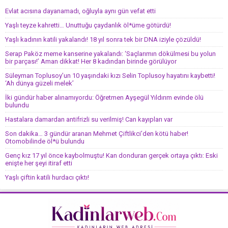
Evlat acısına dayanamadı, oğluyla aynı gün vefat etti
Yaşlı teyze kahretti… Unuttuğu çaydanlık öl*üme götürdü!
Yaşlı kadının katili yakalandı! 18 yıl sonra tek bir DNA iziyle çözüldü!
Serap Paköz meme kanserine yakalandı: ‘Saçlarımın dökülmesi bu yolun
bir parçası!’ Aman dikkat! Her 8 kadından birinde görülüyor
Süleyman Toplusoy’un 10 yaşındaki kızı Selin Toplusoy hayatını kaybetti!
‘Ah dünya güzeli melek’
İki gündür haber alınamıyordu: Öğretmen Ayşegül Yıldırım evinde ölü
bulundu
Hastalara damardan antifrizli su verilmiş! Can kayıpları var
Son dakika… 3 gündür aranan Mehmet Çiftlikci’den kötü haber!
Otomobilinde öl*ü bulundu
Genç kız 17 yıl önce kaybolmuştu! Kan donduran gerçek ortaya çıktı: Eski
enişte her şeyi itiraf etti
Yaşlı çiftin katili hurdacı çıktı!