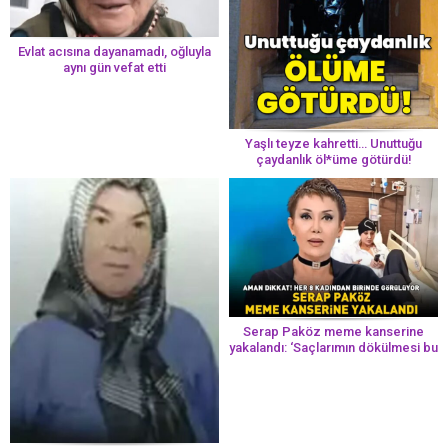
Evlat acısına dayanamadı, oğluyla
aynı gün vefat etti
Yaşlı teyze kahretti… Unuttuğu
çaydanlık öl*üme götürdü!
Serap Paköz meme kanserine
yakalandı: ‘Saçlarımın dökülmesi bu
yolun bir parçası!’ Aman dikkat!
Her 8 kadından birinde görülüyor