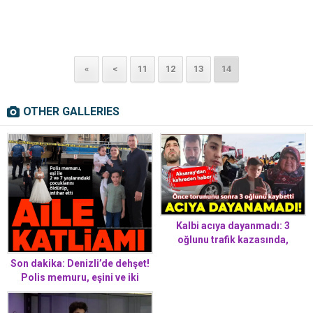
«
<
11
12
13
14
OTHER GALLERIES
Kalbi acıya dayanmadı: 3
oğlunu trafik kazasında,
torununu iş kazasında kaybetti
Son dakika: Denizli’de dehşet!
Polis memuru, eşini ve iki
çocuğunu öl*ürüp in*ihar etti