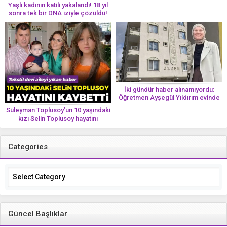
Yaşlı kadının katili yakalandı! 18 yıl
sonra tek bir DNA iziyle çözüldü!
İki gündür haber alınamıyordu:
Öğretmen Ayşegül Yıldırım evinde
ölü bulundu
Süleyman Toplusoy’un 10 yaşındaki
kızı Selin Toplusoy hayatını
kaybetti! ‘Ah dünya güzeli melek’
Categories
Categories
Güncel Başlıklar