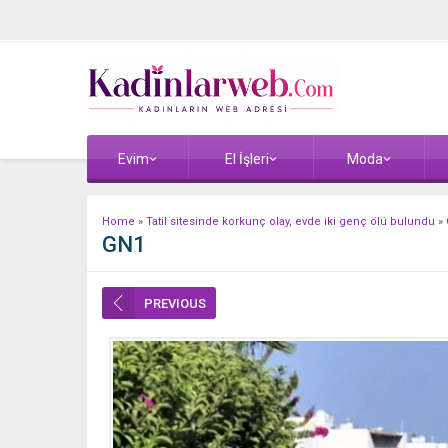
Evim
El İşleri
Moda
Home
»
Tatil sitesinde korkunç olay, evde iki genç ölü bulundu
»
GN1
PREVIOUS