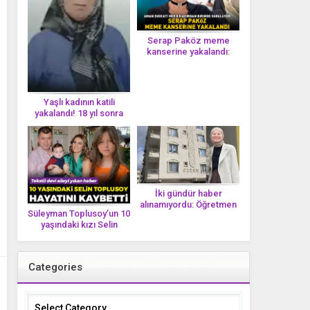
Serap Paköz meme
kanserine yakalandı:
‘Saçlarımın dökülmesi bu
yolun bir parçası!’ Aman
dikkat! Her 8 kadından
birinde görülüyor
Yaşlı kadının katili
yakalandı! 18 yıl sonra
tek bir DNA iziyle
çözüldü!
İki gündür haber
alınamıyordu: Öğretmen
Süleyman Toplusoy’un 10
Ayşegül Yıldırım evinde
yaşındaki kızı Selin
ölü bulundu
Toplusoy hayatını
kaybetti! ‘Ah dünya
güzeli melek’
Categories
Categories