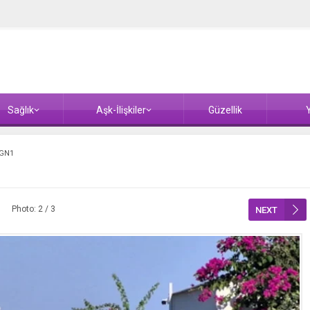
Sağlık
Aşk-İlişkiler
Güzellik
Y
GN1
Photo: 2 / 3
NEXT