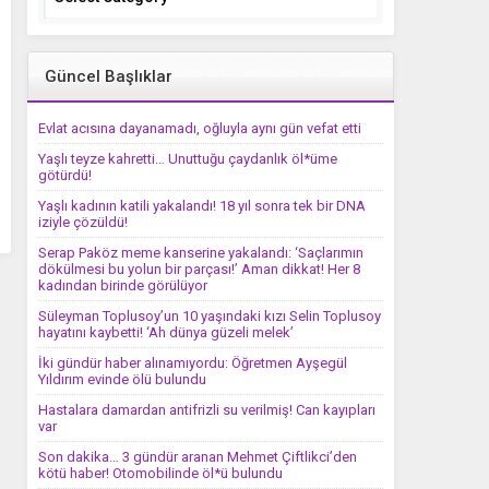
Güncel Başlıklar
Evlat acısına dayanamadı, oğluyla aynı gün vefat etti
Yaşlı teyze kahretti… Unuttuğu çaydanlık öl*üme
götürdü!
Yaşlı kadının katili yakalandı! 18 yıl sonra tek bir DNA
iziyle çözüldü!
Serap Paköz meme kanserine yakalandı: ‘Saçlarımın
dökülmesi bu yolun bir parçası!’ Aman dikkat! Her 8
kadından birinde görülüyor
Süleyman Toplusoy’un 10 yaşındaki kızı Selin Toplusoy
hayatını kaybetti! ‘Ah dünya güzeli melek’
İki gündür haber alınamıyordu: Öğretmen Ayşegül
Yıldırım evinde ölü bulundu
Hastalara damardan antifrizli su verilmiş! Can kayıpları
var
Son dakika… 3 gündür aranan Mehmet Çiftlikci’den
kötü haber! Otomobilinde öl*ü bulundu