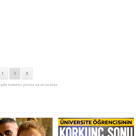
1
2
3
igate between photos via arrow keys.