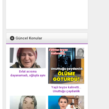
Güncel Konular
Evlat acısına
dayanamadı, oğluyla aynı
gün vefat etti
Yaşlı teyze kahretti…
Unuttuğu çaydanlık
öl*üme götürdü!