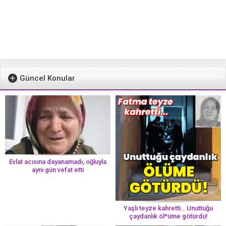
Güncel Konular
Evlat acısına dayanamadı, oğluyla
aynı gün vefat etti
Yaşlı teyze kahretti… Unuttuğu
çaydanlık öl*üme götürdü!