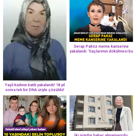
Serap Paköz meme kanserine
yakalandı: ‘Saçlarımın dökülmesi bu
yolun bir parçası!’ Aman dikkat!
Her 8 kadından birinde görülüyor
Yaşlı kadının katili yakalandı! 18 yıl
sonra tek bir DNA iziyle çözüldü!
İki gündür haber alınamıyordu: