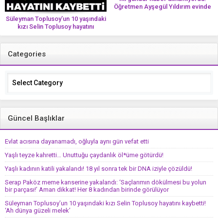
Öğretmen Ayşegül Yıldırım evinde
ölü bulundu
Süleyman Toplusoy’un 10 yaşındaki
kızı Selin Toplusoy hayatını
kaybetti! ‘Ah dünya güzeli melek’
Categories
Categories
Güncel Başlıklar
Evlat acısına dayanamadı, oğluyla aynı gün vefat etti
Yaşlı teyze kahretti… Unuttuğu çaydanlık öl*üme götürdü!
Yaşlı kadının katili yakalandı! 18 yıl sonra tek bir DNA iziyle çözüldü!
Serap Paköz meme kanserine yakalandı: ‘Saçlarımın dökülmesi bu yolun
bir parçası!’ Aman dikkat! Her 8 kadından birinde görülüyor
Süleyman Toplusoy’un 10 yaşındaki kızı Selin Toplusoy hayatını kaybetti!
‘Ah dünya güzeli melek’