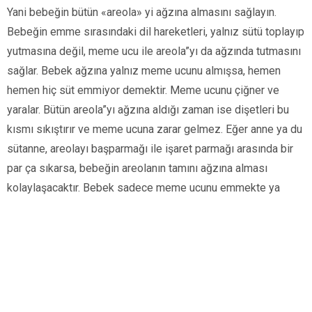
Yani bebeğin bütün «areola» yi ağzına almasını sağlayın.
Bebeğin emme sırasındaki dil hareketleri, yal­nız sütü toplayıp
yutmasına değil, meme ucu ile areola”yı da ağzında tutmasını
sağlar. Bebek ağzına yalnız meme ucunu almış­sa, hemen
hemen hiç süt emmiyor demektir. Meme ucunu çiğner ve
yaralar. Bütün areola”yı ağzına aldığı zaman ise dişetleri bu
kısmı sıkıştırır ve meme ucuna zarar gelmez. Eğer anne ya du
sütanne, areolayı başparmağı ile işaret parmağı arasında bir
par ça sıkarsa, bebeğin areolanın tamını ağzına alması
kolaylaşacak­tır. Bebek sadece meme ucunu emmekte ya