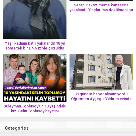
Serap Paköz meme kanserine
yakalandı: ‘Saçlarımın dökülmesi bu
yolun bir parçası!’ Aman dikkat!
Her 8 kadından birinde görülüyor
Yaşlı kadının katili yakalandı! 18 yıl
sonra tek bir DNA iziyle çözüldü!
İki gündür haber alınamıyordu:
Öğretmen Ayşegül Yıldırım evinde
ölü bulundu
Süleyman Toplusoy’un 10 yaşındaki
kızı Selin Toplusoy hayatını
kaybetti! ‘Ah dünya güzeli melek’
Categories