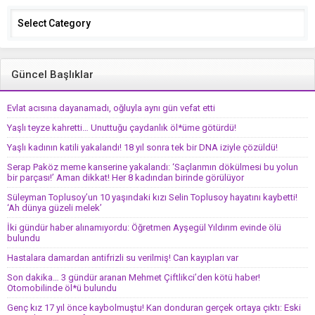
Categories
Güncel Başlıklar
Evlat acısına dayanamadı, oğluyla aynı gün vefat etti
Yaşlı teyze kahretti… Unuttuğu çaydanlık öl*üme götürdü!
Yaşlı kadının katili yakalandı! 18 yıl sonra tek bir DNA iziyle çözüldü!
Serap Paköz meme kanserine yakalandı: ‘Saçlarımın dökülmesi bu yolun
bir parçası!’ Aman dikkat! Her 8 kadından birinde görülüyor
Süleyman Toplusoy’un 10 yaşındaki kızı Selin Toplusoy hayatını kaybetti!
‘Ah dünya güzeli melek’
İki gündür haber alınamıyordu: Öğretmen Ayşegül Yıldırım evinde ölü
bulundu
Hastalara damardan antifrizli su verilmiş! Can kayıpları var
Son dakika… 3 gündür aranan Mehmet Çiftlikci’den kötü haber!
Otomobilinde öl*ü bulundu
Genç kız 17 yıl önce kaybolmuştu! Kan donduran gerçek ortaya çıktı: Eski