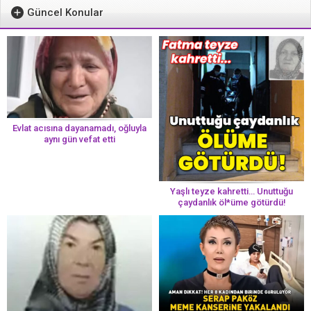
Güncel Konular
Evlat acısına dayanamadı, oğluyla
aynı gün vefat etti
Yaşlı teyze kahretti… Unuttuğu
çaydanlık öl*üme götürdü!