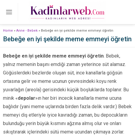
Home
»
Anne - Bebek
»
Bebeğe en iyi şekilde meme emmeyi öğretin
Bebeğe en iyi şekilde meme emmeyi öğretin
Bebeğe en iyi şekilde meme emmeyi öğretin
. Bebek,
yalnız memenin başını emdiği zaman yeterince süt alamaz.
Gö­ğüslerdeki bezlerde oluşan süt, ince kanallarla göğsün
ortasına gelir ve meme ucunun çevresindeki koyu renk
yuvarlağın (areola) gerisindeki küçük boşluklarda toplanır. Bu
minik «
depolar
»ın her biri incecik kanallarla meme ucuna
bağlıdır (yani meme uçların­da birden fazla delik vardır.) Bebek
memeyi diş etleriyle iyice kavradığı zaman, bu depocukların
bulunduğu yerin büyük kısmını ağzına almış olur ve onları
sıkıştırarak içlerindeki sütü meme ucundan çıkmaya zorlar.