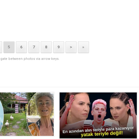
5
6
7
8
9
>
»
igate between photos via arrow keys.