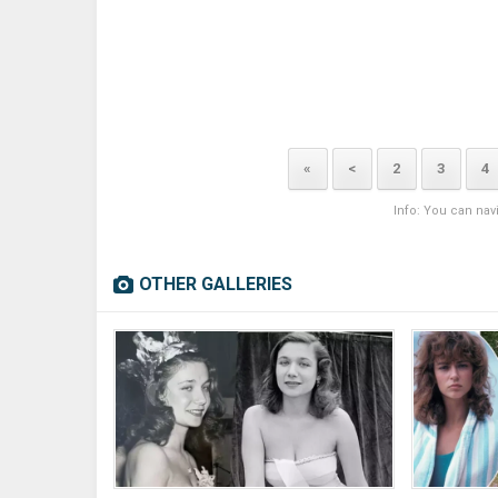
«
<
2
3
4
Info: You can nav
OTHER GALLERIES