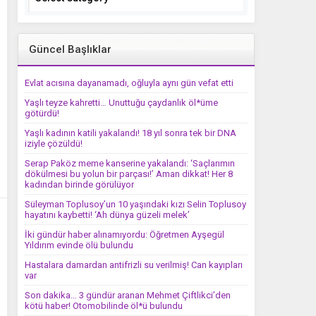
Güncel Başlıklar
Evlat acısına dayanamadı, oğluyla aynı gün vefat etti
Yaşlı teyze kahretti… Unuttuğu çaydanlık öl*üme
götürdü!
Yaşlı kadının katili yakalandı! 18 yıl sonra tek bir DNA
iziyle çözüldü!
Serap Paköz meme kanserine yakalandı: ‘Saçlarımın
dökülmesi bu yolun bir parçası!’ Aman dikkat! Her 8
kadından birinde görülüyor
Süleyman Toplusoy’un 10 yaşındaki kızı Selin Toplusoy
hayatını kaybetti! ‘Ah dünya güzeli melek’
İki gündür haber alınamıyordu: Öğretmen Ayşegül
Yıldırım evinde ölü bulundu
Hastalara damardan antifrizli su verilmiş! Can kayıpları
var
Son dakika… 3 gündür aranan Mehmet Çiftlikci’den
kötü haber! Otomobilinde öl*ü bulundu