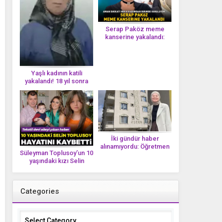
Serap Paköz meme
kanserine yakalandı:
‘Saçlarımın dökülmesi bu
yolun bir parçası!’ Aman
dikkat! Her 8 kadından
birinde görülüyor
Yaşlı kadının katili
yakalandı! 18 yıl sonra
tek bir DNA iziyle
çözüldü!
İki gündür haber
alınamıyordu: Öğretmen
Süleyman Toplusoy’un 10
Ayşegül Yıldırım evinde
yaşındaki kızı Selin
ölü bulundu
Toplusoy hayatını
kaybetti! ‘Ah dünya
güzeli melek’
Categories
Categories