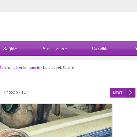
Sağlık
Aşk-İlişkiler
Güzellik
Y
on hali görenleri şaşırttı
»
Kutu bebek Ebrar 6
Photo: 5 / 10
NEXT