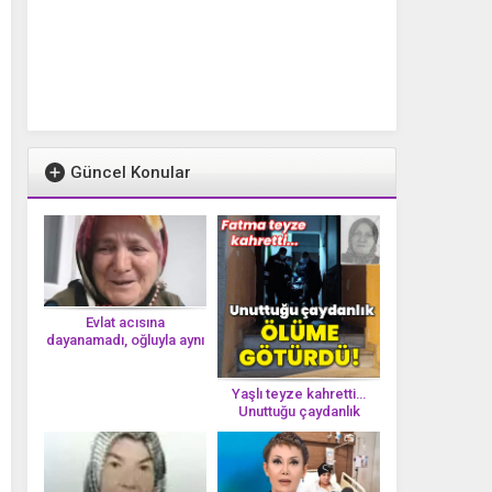
Güncel Konular
Evlat acısına
dayanamadı, oğluyla aynı
gün vefat etti
Yaşlı teyze kahretti…
Unuttuğu çaydanlık
öl*üme götürdü!