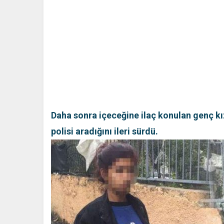
Daha sonra içeceğine ilaç konulan genç k
polisi aradığını ileri sürdü.