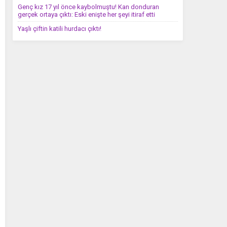
Genç kız 17 yıl önce kaybolmuştu! Kan donduran
gerçek ortaya çıktı: Eski enişte her şeyi itiraf etti
Yaşlı çiftin katili hurdacı çıktı!