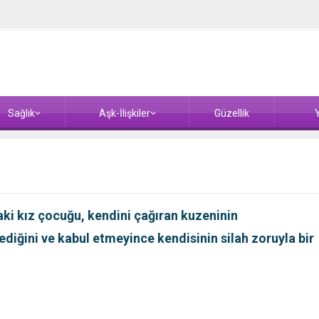
Sağlık
Aşk-İlişkiler
Güzellik
Y
ki kız çocuğu, kendini çağıran kuzeninin
ediğini ve kabul etmeyince kendisinin silah zoruyla bir