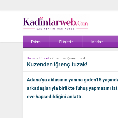
Evim
El İşleri
Moda
Home
»
Güncel
»
Kuzenden iğrenç tuzak!
Kuzenden iğrenç tuzak!
Adana’ya ablasının yanına giden15 yaşında
arkadaşlarıyla birlikte fuhuş yapmasını ist
eve hapsedildiğini anlattı.