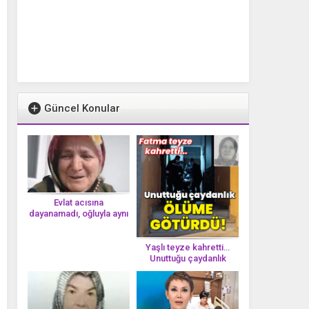
Güncel Konular
Evlat acısına
dayanamadı, oğluyla aynı
gün vefat etti
Yaşlı teyze kahretti…
Unuttuğu çaydanlık
öl*üme götürdü!