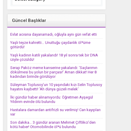
Güncel Başlıklar
Evlat acısına dayanamadı, oğluyla aynı gün vefat etti
Yaşlı teyze kahretti… Unuttuğu çaydanlık öl*üme
götürdü!
Yaşlı kadının katili yakalandı! 18 yıl sonra tek bir DNA
iziyle çözüldü!
Serap Paköz meme kanserine yakalandı: ‘Saçlarımın
dökülmesi bu yolun bir parçası!’ Aman dikkat! Her 8
kadından birinde görülüyor
Süleyman Toplusoy’un 10 yaşındaki kızı Selin Toplusoy
hayatını kaybetti! ‘Ah dünya güzeli melek’
İki gündür haber alınamıyordu: Öğretmen Ayşegül
Yıldırım evinde ölü bulundu
Hastalara damardan antifrizli su verilmiş! Can kayıpları
var
Son dakika… 3 gündür aranan Mehmet Çiftlikci’den
kötü haber! Otomobilinde öl*ü bulundu