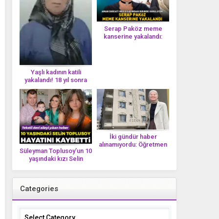
Serap Paköz meme
kanserine yakalandı:
‘Saçlarımın dökülmesi bu
yolun bir parçası!’ Aman
dikkat! Her 8 kadından
birinde görülüyor
Yaşlı kadının katili
yakalandı! 18 yıl sonra
tek bir DNA iziyle
çözüldü!
İki gündür haber
alınamıyordu: Öğretmen
Süleyman Toplusoy’un 10
Ayşegül Yıldırım evinde
yaşındaki kızı Selin
ölü bulundu
Toplusoy hayatını
kaybetti! ‘Ah dünya
güzeli melek’
Categories
Categories