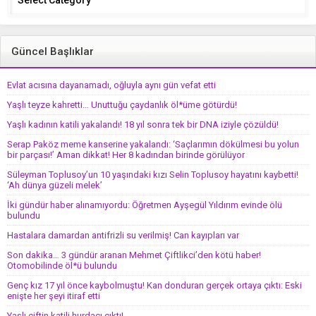
Güncel Başlıklar
Evlat acısına dayanamadı, oğluyla aynı gün vefat etti
Yaşlı teyze kahretti… Unuttuğu çaydanlık öl*üme götürdü!
Yaşlı kadının katili yakalandı! 18 yıl sonra tek bir DNA iziyle çözüldü!
Serap Paköz meme kanserine yakalandı: ‘Saçlarımın dökülmesi bu yolun
bir parçası!’ Aman dikkat! Her 8 kadından birinde görülüyor
Süleyman Toplusoy’un 10 yaşındaki kızı Selin Toplusoy hayatını kaybetti!
‘Ah dünya güzeli melek’
İki gündür haber alınamıyordu: Öğretmen Ayşegül Yıldırım evinde ölü
bulundu
Hastalara damardan antifrizli su verilmiş! Can kayıpları var
Son dakika… 3 gündür aranan Mehmet Çiftlikci’den kötü haber!
Otomobilinde öl*ü bulundu
Genç kız 17 yıl önce kaybolmuştu! Kan donduran gerçek ortaya çıktı: Eski
enişte her şeyi itiraf etti
Yaşlı çiftin katili hurdacı çıktı!