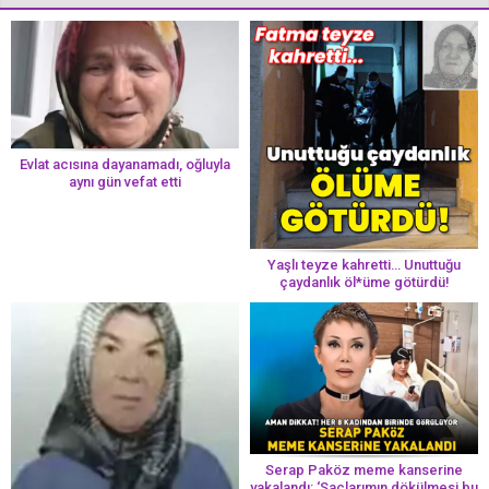
Evlat acısına dayanamadı, oğluyla
aynı gün vefat etti
Yaşlı teyze kahretti… Unuttuğu
çaydanlık öl*üme götürdü!
Serap Paköz meme kanserine
yakalandı: ‘Saçlarımın dökülmesi bu