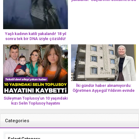
yolun bir parçası!’ Aman dikkat!
Her 8 kadından birinde görülüyor
Yaşlı kadının katili yakalandı! 18 yıl
sonra tek bir DNA iziyle çözüldü!
İki gündür haber alınamıyordu:
Öğretmen Ayşegül Yıldırım evinde
ölü bulundu
Süleyman Toplusoy’un 10 yaşındaki
kızı Selin Toplusoy hayatını
kaybetti! ‘Ah dünya güzeli melek’
Categories
Categories