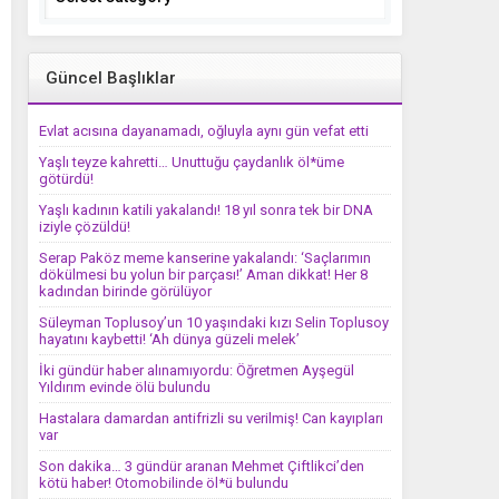
Güncel Başlıklar
Evlat acısına dayanamadı, oğluyla aynı gün vefat etti
Yaşlı teyze kahretti… Unuttuğu çaydanlık öl*üme
götürdü!
Yaşlı kadının katili yakalandı! 18 yıl sonra tek bir DNA
iziyle çözüldü!
Serap Paköz meme kanserine yakalandı: ‘Saçlarımın
dökülmesi bu yolun bir parçası!’ Aman dikkat! Her 8
kadından birinde görülüyor
Süleyman Toplusoy’un 10 yaşındaki kızı Selin Toplusoy
hayatını kaybetti! ‘Ah dünya güzeli melek’
İki gündür haber alınamıyordu: Öğretmen Ayşegül
Yıldırım evinde ölü bulundu
Hastalara damardan antifrizli su verilmiş! Can kayıpları
var
Son dakika… 3 gündür aranan Mehmet Çiftlikci’den
kötü haber! Otomobilinde öl*ü bulundu