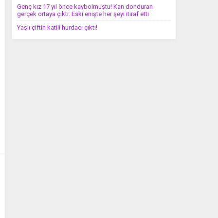
Genç kız 17 yıl önce kaybolmuştu! Kan donduran
gerçek ortaya çıktı: Eski enişte her şeyi itiraf etti
Yaşlı çiftin katili hurdacı çıktı!