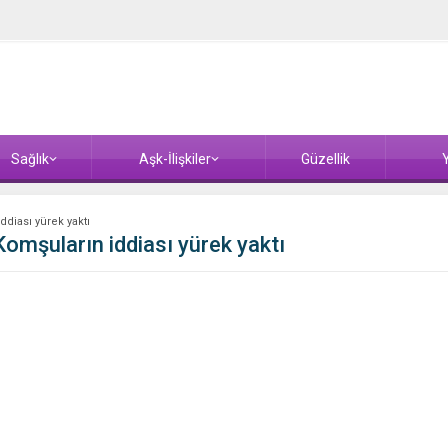
Sağlık
Aşk-İlişkiler
Güzellik
Y
ddiası yürek yaktı
 Komşuların iddiası yürek yaktı