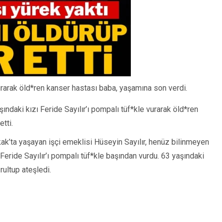
urarak öld*ren kanser hastası baba, yaşamına son verdi.
ındaki kızı Feride Sayılır’ı pompalı tüf*kle vurarak öld*ren
etti.
k’ta yaşayan işçi emeklisi Hüseyin Sayılır, henüz bilinmeyen
Feride Sayılır’ı pompalı tüf*kle başından vurdu. 63 yaşındaki
rultup ateşledi.