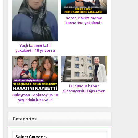
Serap Paköz meme
kanserine yakalandı:
‘Saçlarımın dökülmesi bu
yolun bir parçası!’ Aman
dikkat! Her 8 kadından
birinde görülüyor
Yaşlı kadının katili
yakalandı! 18 yıl sonra
tek bir DNA iziyle
çözüldü!
İki gündür haber
alınamıyordu: Öğretmen
Süleyman Toplusoy’un 10
Ayşegül Yıldırım evinde
yaşındaki kızı Selin
ölü bulundu
Toplusoy hayatını
kaybetti! ‘Ah dünya
güzeli melek’
Categories
Categories