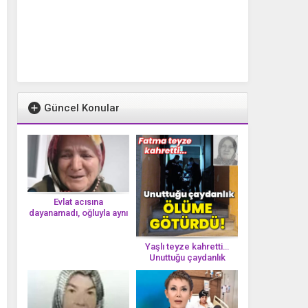
Güncel Konular
Evlat acısına
dayanamadı, oğluyla aynı
gün vefat etti
Yaşlı teyze kahretti…
Unuttuğu çaydanlık
öl*üme götürdü!