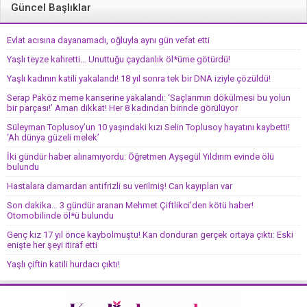
Güncel Başlıklar
Evlat acısına dayanamadı, oğluyla aynı gün vefat etti
Yaşlı teyze kahretti… Unuttuğu çaydanlık öl*üme götürdü!
Yaşlı kadının katili yakalandı! 18 yıl sonra tek bir DNA iziyle çözüldü!
Serap Paköz meme kanserine yakalandı: ‘Saçlarımın dökülmesi bu yolun
bir parçası!’ Aman dikkat! Her 8 kadından birinde görülüyor
Süleyman Toplusoy’un 10 yaşındaki kızı Selin Toplusoy hayatını kaybetti!
‘Ah dünya güzeli melek’
İki gündür haber alınamıyordu: Öğretmen Ayşegül Yıldırım evinde ölü
bulundu
Hastalara damardan antifrizli su verilmiş! Can kayıpları var
Son dakika… 3 gündür aranan Mehmet Çiftlikci’den kötü haber!
Otomobilinde öl*ü bulundu
Genç kız 17 yıl önce kaybolmuştu! Kan donduran gerçek ortaya çıktı: Eski
enişte her şeyi itiraf etti
Yaşlı çiftin katili hurdacı çıktı!