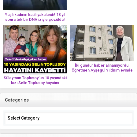
Yaşlı kadının katili yakalandı! 18 yıl
sonra tek bir DNA iziyle çözüldü!
İki gündür haber alınamıyordu:
Öğretmen Ayşegül Yıldırım evinde
ölü bulundu
Süleyman Toplusoy’un 10 yaşındaki
kızı Selin Toplusoy hayatını
kaybetti! ‘Ah dünya güzeli melek’
Categories
Categories