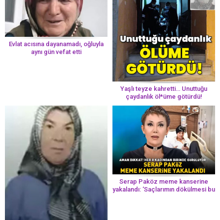
Evlat acısına dayanamadı, oğluyla
aynı gün vefat etti
Yaşlı teyze kahretti… Unuttuğu
çaydanlık öl*üme götürdü!
Serap Paköz meme kanserine
yakalandı: ‘Saçlarımın dökülmesi bu
yolun bir parçası!’ Aman dikkat!
Her 8 kadından birinde görülüyor