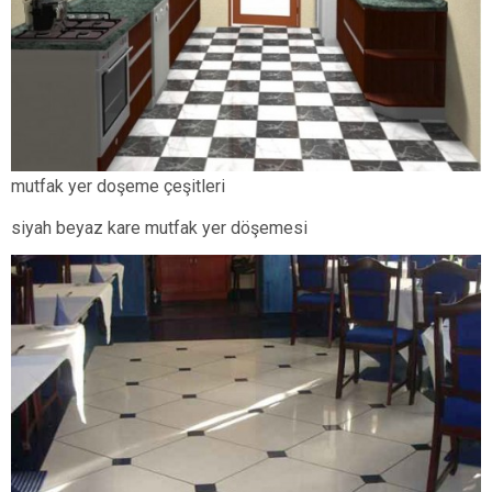
mutfak yer doşeme çeşitleri
siyah beyaz kare mutfak yer döşemesi