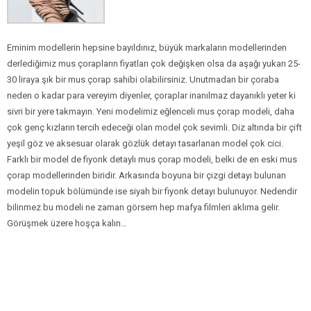
Eminim modellerin hepsine bayıldınız, büyük markaların modellerinden
derlediğimiz mus çorapların fiyatları çok değişken olsa da aşağı yukarı 25-
30 liraya şık bir mus çorap sahibi olabilirsiniz. Unutmadan bir çoraba
neden o kadar para vereyim diyenler, çoraplar inanılmaz dayanıklı yeter ki
sivri bir yere takmayın. Yeni modelimiz eğlenceli mus çorap modeli, daha
çok genç kızların tercih edeceği olan model çok sevimli. Diz altında bir çift
yeşil göz ve aksesuar olarak gözlük detayı tasarlanan model çok cici.
Farklı bir model de fiyonk detaylı mus çorap modeli, belki de en eski mus
çorap modellerinden biridir. Arkasında boyuna bir çizgi detayı bulunan
modelin topuk bölümünde ise siyah bir fiyonk detayı bulunuyor. Nedendir
bilinmez bu modeli ne zaman görsem hep mafya filmleri aklıma gelir.
Görüşmek üzere hoşça kalın…