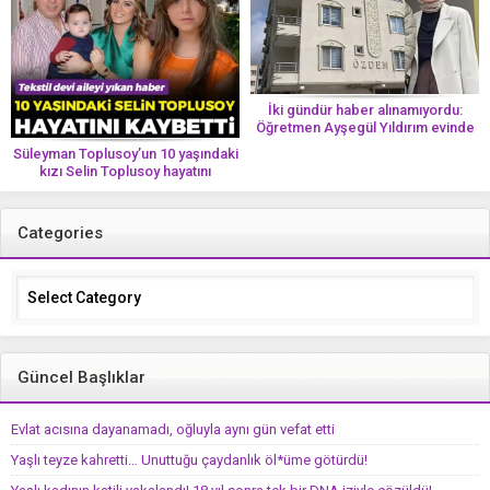
İki gündür haber alınamıyordu:
Öğretmen Ayşegül Yıldırım evinde
ölü bulundu
Süleyman Toplusoy’un 10 yaşındaki
kızı Selin Toplusoy hayatını
kaybetti! ‘Ah dünya güzeli melek’
Categories
Categories
Güncel Başlıklar
Evlat acısına dayanamadı, oğluyla aynı gün vefat etti
Yaşlı teyze kahretti… Unuttuğu çaydanlık öl*üme götürdü!