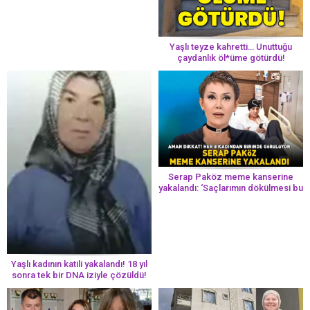
Yaşlı teyze kahretti… Unuttuğu
çaydanlık öl*üme götürdü!
Serap Paköz meme kanserine
yakalandı: ‘Saçlarımın dökülmesi bu
yolun bir parçası!’ Aman dikkat!
Her 8 kadından birinde görülüyor
Yaşlı kadının katili yakalandı! 18 yıl
sonra tek bir DNA iziyle çözüldü!