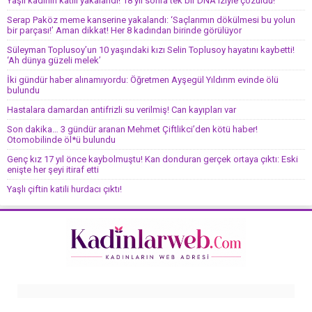
Yaşlı kadının katili yakalandı! 18 yıl sonra tek bir DNA iziyle çözüldü!
Serap Paköz meme kanserine yakalandı: ‘Saçlarımın dökülmesi bu yolun
bir parçası!’ Aman dikkat! Her 8 kadından birinde görülüyor
Süleyman Toplusoy’un 10 yaşındaki kızı Selin Toplusoy hayatını kaybetti!
‘Ah dünya güzeli melek’
İki gündür haber alınamıyordu: Öğretmen Ayşegül Yıldırım evinde ölü
bulundu
Hastalara damardan antifrizli su verilmiş! Can kayıpları var
Son dakika… 3 gündür aranan Mehmet Çiftlikci’den kötü haber!
Otomobilinde öl*ü bulundu
Genç kız 17 yıl önce kaybolmuştu! Kan donduran gerçek ortaya çıktı: Eski
enişte her şeyi itiraf etti
Yaşlı çiftin katili hurdacı çıktı!