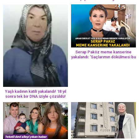
Serap Paköz meme kanserine
yakalandı: ‘Saçlarımın dökülmesi bu
yolun bir parçası!’ Aman dikkat!
Her 8 kadından birinde görülüyor
Yaşlı kadının katili yakalandı! 18 yıl
sonra tek bir DNA iziyle çözüldü!