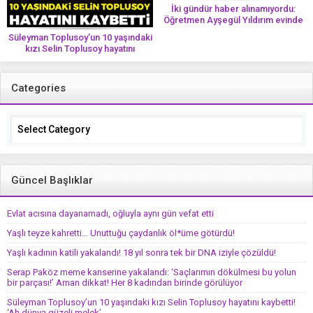
İki gündür haber alınamıyordu:
Öğretmen Ayşegül Yıldırım evinde
ölü bulundu
Süleyman Toplusoy’un 10 yaşındaki
kızı Selin Toplusoy hayatını
kaybetti! ‘Ah dünya güzeli melek’
Categories
Categories
Güncel Başlıklar
Evlat acısına dayanamadı, oğluyla aynı gün vefat etti
Yaşlı teyze kahretti… Unuttuğu çaydanlık öl*üme götürdü!
Yaşlı kadının katili yakalandı! 18 yıl sonra tek bir DNA iziyle çözüldü!
Serap Paköz meme kanserine yakalandı: ‘Saçlarımın dökülmesi bu yolun
bir parçası!’ Aman dikkat! Her 8 kadından birinde görülüyor
Süleyman Toplusoy’un 10 yaşındaki kızı Selin Toplusoy hayatını kaybetti!
‘Ah dünya güzeli melek’