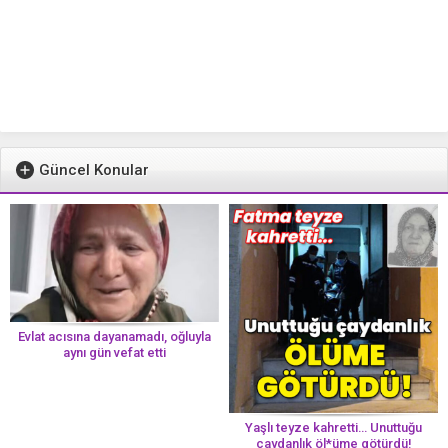
Güncel Konular
Evlat acısına dayanamadı, oğluyla
aynı gün vefat etti
Yaşlı teyze kahretti… Unuttuğu
çaydanlık öl*üme götürdü!