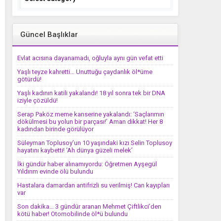
Güncel Başlıklar
Evlat acısına dayanamadı, oğluyla aynı gün vefat etti
Yaşlı teyze kahretti… Unuttuğu çaydanlık öl*üme
götürdü!
Yaşlı kadının katili yakalandı! 18 yıl sonra tek bir DNA
iziyle çözüldü!
Serap Paköz meme kanserine yakalandı: ‘Saçlarımın
dökülmesi bu yolun bir parçası!’ Aman dikkat! Her 8
kadından birinde görülüyor
Süleyman Toplusoy’un 10 yaşındaki kızı Selin Toplusoy
hayatını kaybetti! ‘Ah dünya güzeli melek’
İki gündür haber alınamıyordu: Öğretmen Ayşegül
Yıldırım evinde ölü bulundu
Hastalara damardan antifrizli su verilmiş! Can kayıpları
var
Son dakika… 3 gündür aranan Mehmet Çiftlikci’den
kötü haber! Otomobilinde öl*ü bulundu