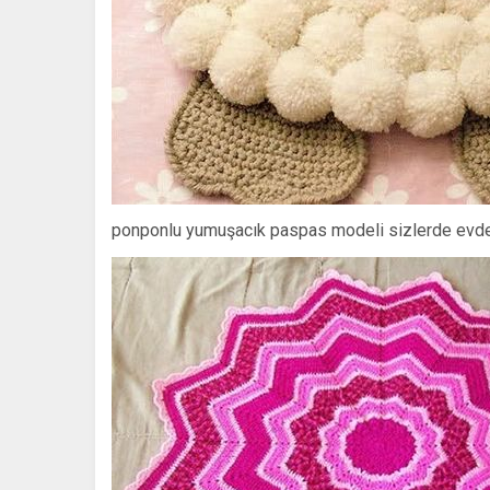
ponponlu yumuşacık paspas modeli sizlerde evde 