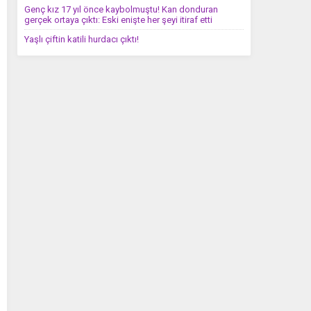
Genç kız 17 yıl önce kaybolmuştu! Kan donduran
gerçek ortaya çıktı: Eski enişte her şeyi itiraf etti
Yaşlı çiftin katili hurdacı çıktı!