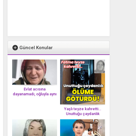
Güncel Konular
Evlat acısına
dayanamadı, oğluyla aynı
gün vefat etti
Yaşlı teyze kahretti…
Unuttuğu çaydanlık
öl*üme götürdü!