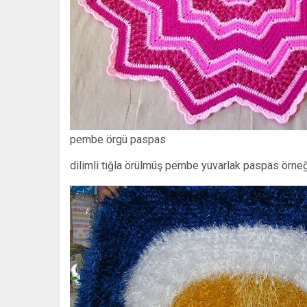
pembe örgü paspas
dilimli tığla örülmüş pembe yuvarlak paspas örneğ