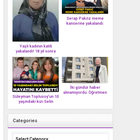
Serap Paköz meme
kanserine yakalandı:
‘Saçlarımın dökülmesi bu
yolun bir parçası!’ Aman
dikkat! Her 8 kadından
birinde görülüyor
Yaşlı kadının katili
yakalandı! 18 yıl sonra
tek bir DNA iziyle
çözüldü!
İki gündür haber
alınamıyordu: Öğretmen
Süleyman Toplusoy’un 10
Ayşegül Yıldırım evinde
yaşındaki kızı Selin
ölü bulundu
Toplusoy hayatını
kaybetti! ‘Ah dünya
güzeli melek’
Categories
Categories