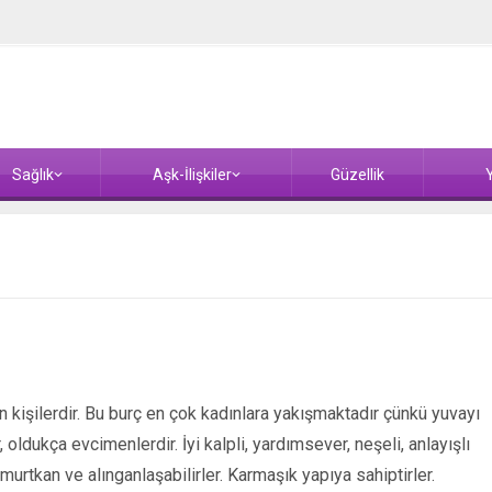
Sağlık
Aşk-İlişkiler
Güzellik
Y
n kişilerdir. Bu burç en çok kadınlara yakışmaktadır çünkü yuvayı
oldukça evcimenlerdir. İyi kalpli, yardımsever, neşeli, anlayışlı
murtkan ve alınganlaşabilirler. Karmaşık yapıya sahiptirler.