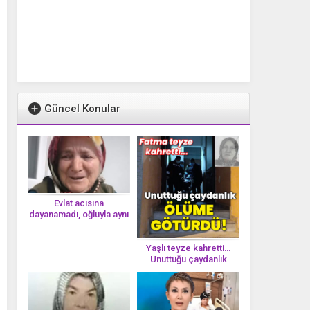
Güncel Konular
Evlat acısına
dayanamadı, oğluyla aynı
gün vefat etti
Yaşlı teyze kahretti…
Unuttuğu çaydanlık
öl*üme götürdü!