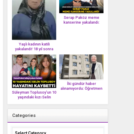
Serap Paköz meme
kanserine yakalandı:
‘Saçlarımın dökülmesi bu
yolun bir parçası!’ Aman
dikkat! Her 8 kadından
birinde görülüyor
Yaşlı kadının katili
yakalandı! 18 yıl sonra
tek bir DNA iziyle
çözüldü!
İki gündür haber
alınamıyordu: Öğretmen
Süleyman Toplusoy’un 10
Ayşegül Yıldırım evinde
yaşındaki kızı Selin
ölü bulundu
Toplusoy hayatını
kaybetti! ‘Ah dünya
güzeli melek’
Categories
Categories