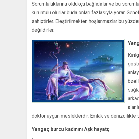
Sorumluluklarına oldukça bağlıdırlar ve bu sorumlu
kuruntulu olurlar buda onları fazlasıyla yorar. Gene
sahiptirler. Eleştirilmekten hoşlanmazlar bu yüzd
değildirler.
Yeng
Kırıl
göste
anlay
özell
sağla
arkad
alanl
doktor uygun mesleklerdir. Emlak ve denizcilikte 
Yengeç burcu kadınını Aşk hayatı;