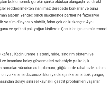
geçten beklememek gerekir çünkü oldukça utangaçtır ve direkt
eçler reddedilmekten inanılmaz derecede korkarlar ve bunu
man alabilir. Yengeç burcu ilişkilerinde partnerine fazlasıyla
ir ve tüm dünyası o olabilir, fakat çok da kıskançtır. Aynı
gusu ve şefkati çok yoğun kişilerdir. Çocuklar için en mükemmel
 kafesi, Kadın üreme sistemi, mide, sindirim sistemi ve
i ve insanlara kolay güvenmeleri sebebiyle psikolojik
irim sorunları vücudun su toplaması, göğüslerde rahatsızlık, rahim
rmon ve kanama düzensizlikleri ya da aşırı kanama tipik yengeç
asından dolayı sinirsel kaynaklı gastrit problemleri yaşarlar.