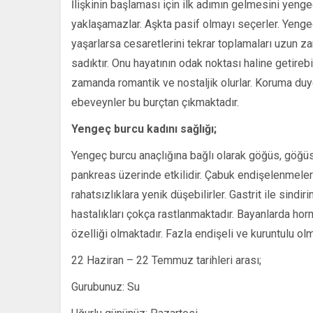
İlişkinin başlaması için ilk adımın gelmesini yen
yaklaşamazlar. Aşkta pasif olmayı seçerler. Yeng
yaşarlarsa cesaretlerini tekrar toplamaları uzun za
sadıktır. Onu hayatının odak noktası haline getirebil
zamanda romantik ve nostaljik olurlar. Koruma duy
ebeveynler bu burçtan çıkmaktadır.
Yengeç
burcu kadını sağlığı;
Yengeç burcu anaçlığına bağlı olarak göğüs, göğüs
pankreas üzerinde etkilidir. Çabuk endişelenmeler
rahatsızlıklara yenik düşebilirler. Gastrit ile sind
hastalıkları çokça rastlanmaktadır. Bayanlarda ho
özelliği olmaktadır. Fazla endişeli ve kuruntulu olm
22 Haziran – 22 Temmuz tarihleri arası;
Gurubunuz: Su