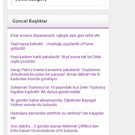
Güncel Başlıklar
Evlat acısına dayanamadı, oğluyla aynı gün vefat etti
Yaşlı teyze kahretti… Unuttuğu çaydanlık öl*üme
götürdü!
Yaşlı kadının katili yakalandı! 18 yıl sonra tek bir DNA
iziyle çözüldü!
Serap Paköz meme kanserine yakalandı: ‘Saçlarımın
dökülmesi bu yolun bir parçası!’ Aman dikkat! Her 8
kadından birinde görülüyor
Süleyman Toplusoy’un 10 yaşındaki kızı Selin Toplusoy
hayatını kaybetti! ‘Ah dünya güzeli melek’
İki gündür haber alınamıyordu: Öğretmen Ayşegül
Yıldırım evinde ölü bulundu
Hastalara damardan antifrizli su verilmiş! Can kayıpları
var
Son dakika… 3 gündür aranan Mehmet Çiftlikci’den
kötü haber! Otomobilinde öl*ü bulundu