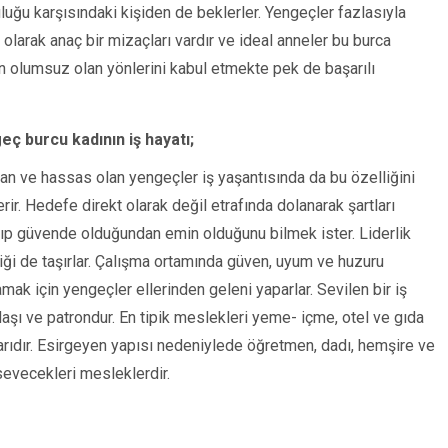
luğu karşısındaki kişiden de beklerler. Yengeçler fazlasıyla
l olarak anaç bir mizaçları vardır ve ideal anneler bu burca
en olumsuz olan yönlerini kabul etmekte pek de başarılı
eç burcu kadının iş hayatı;
gan ve hassas olan yengeçler iş yaşantısında da bu özelliğini
rir. Hedefe direkt olarak değil etrafında dolanarak şartları
ıp güvende olduğundan emin olduğunu bilmek ister. Liderlik
iği de taşırlar. Çalışma ortamında güven, uyum ve huzuru
mak için yengeçler ellerinden geleni yaparlar. Sevilen bir iş
aşı ve patrondur. En tipik meslekleri yeme- içme, otel ve gıda
arıdır. Esirgeyen yapısı nedeniylede öğretmen, dadı, hemşire ve
sevecekleri mesleklerdir.