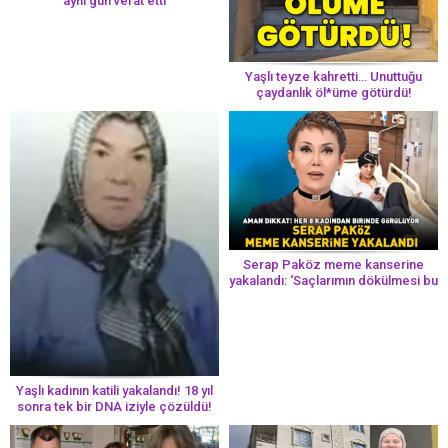
aynı gün vefat etti
Yaşlı teyze kahretti… Unuttuğu
çaydanlık öl*üme götürdü!
Serap Paköz meme kanserine
yakalandı: ‘Saçlarımın dökülmesi bu
yolun bir parçası!’ Aman dikkat!
Her 8 kadından birinde görülüyor
Yaşlı kadının katili yakalandı! 18 yıl
sonra tek bir DNA iziyle çözüldü!