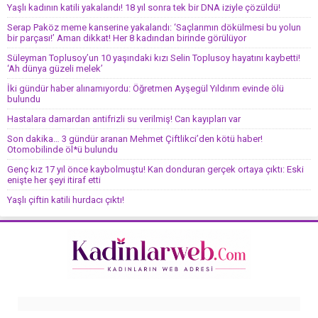
Yaşlı kadının katili yakalandı! 18 yıl sonra tek bir DNA iziyle çözüldü!
Serap Paköz meme kanserine yakalandı: ‘Saçlarımın dökülmesi bu yolun
bir parçası!’ Aman dikkat! Her 8 kadından birinde görülüyor
Süleyman Toplusoy’un 10 yaşındaki kızı Selin Toplusoy hayatını kaybetti!
‘Ah dünya güzeli melek’
İki gündür haber alınamıyordu: Öğretmen Ayşegül Yıldırım evinde ölü
bulundu
Hastalara damardan antifrizli su verilmiş! Can kayıpları var
Son dakika… 3 gündür aranan Mehmet Çiftlikci’den kötü haber!
Otomobilinde öl*ü bulundu
Genç kız 17 yıl önce kaybolmuştu! Kan donduran gerçek ortaya çıktı: Eski
enişte her şeyi itiraf etti
Yaşlı çiftin katili hurdacı çıktı!