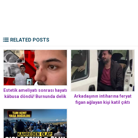
RELATED POSTS
Estetik ameliyatı sonrası hayatı
Arkadaşının intiharına feryat
kâbusa döndü! Burnunda delik
figan ağlayan kişi katil çıktı
oluştu… Doktordan aldığı
cevapla ikinci şoku yaşadı