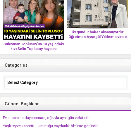
İki gündür haber alınamıyordu:
Öğretmen Ayşegül Yıldırım evinde
ölü bulundu
Süleyman Toplusoy’un 10 yaşındaki
kızı Selin Toplusoy hayatını
kaybetti! ‘Ah dünya güzeli melek’
Categories
Categories
Güncel Başlıklar
Evlat acısına dayanamadı, oğluyla aynı gün vefat etti
Yaşlı teyze kahretti… Unuttuğu çaydanlık öl*üme götürdü!