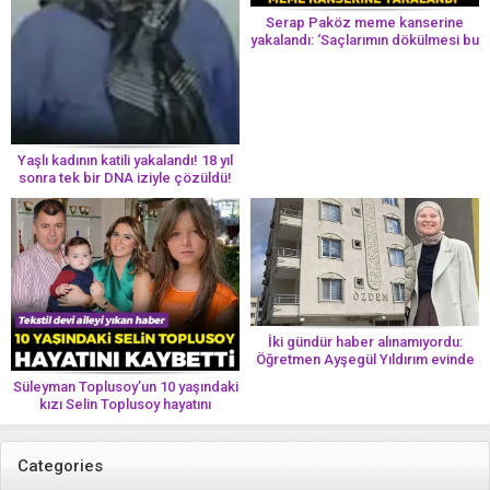
Serap Paköz meme kanserine
yakalandı: ‘Saçlarımın dökülmesi bu
yolun bir parçası!’ Aman dikkat!
Her 8 kadından birinde görülüyor
Yaşlı kadının katili yakalandı! 18 yıl
sonra tek bir DNA iziyle çözüldü!
İki gündür haber alınamıyordu:
Öğretmen Ayşegül Yıldırım evinde
ölü bulundu
Süleyman Toplusoy’un 10 yaşındaki
kızı Selin Toplusoy hayatını
kaybetti! ‘Ah dünya güzeli melek’
Categories