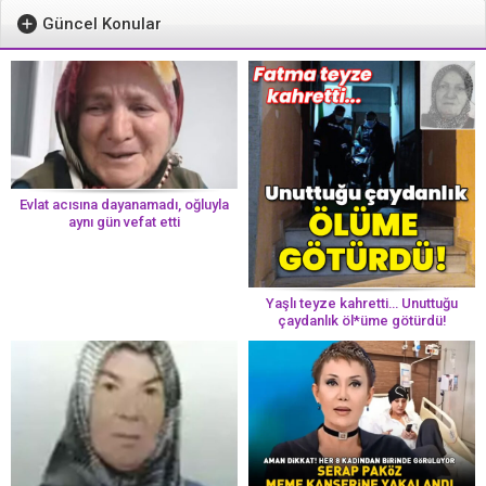
Güncel Konular
Evlat acısına dayanamadı, oğluyla
aynı gün vefat etti
Yaşlı teyze kahretti… Unuttuğu
çaydanlık öl*üme götürdü!