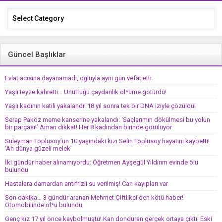
Categories
Güncel Başlıklar
Evlat acısına dayanamadı, oğluyla aynı gün vefat etti
Yaşlı teyze kahretti… Unuttuğu çaydanlık öl*üme götürdü!
Yaşlı kadının katili yakalandı! 18 yıl sonra tek bir DNA iziyle çözüldü!
Serap Paköz meme kanserine yakalandı: ‘Saçlarımın dökülmesi bu yolun
bir parçası!’ Aman dikkat! Her 8 kadından birinde görülüyor
Süleyman Toplusoy’un 10 yaşındaki kızı Selin Toplusoy hayatını kaybetti!
‘Ah dünya güzeli melek’
İki gündür haber alınamıyordu: Öğretmen Ayşegül Yıldırım evinde ölü
bulundu
Hastalara damardan antifrizli su verilmiş! Can kayıpları var
Son dakika… 3 gündür aranan Mehmet Çiftlikci’den kötü haber!
Otomobilinde öl*ü bulundu
Genç kız 17 yıl önce kaybolmuştu! Kan donduran gerçek ortaya çıktı: Eski