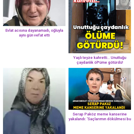
Evlat acısına dayanamadı, oğluyla
aynı gün vefat etti
Yaşlı teyze kahretti… Unuttuğu
çaydanlık öl*üme götürdü!
Serap Paköz meme kanserine
yakalandı: ‘Saçlarımın dökülmesi bu
yolun bir parçası!’ Aman dikkat!
Her 8 kadından birinde görülüyor