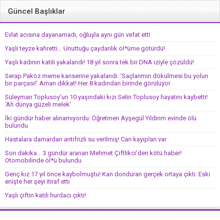
Güncel Başlıklar
Evlat acısına dayanamadı, oğluyla aynı gün vefat etti
Yaşlı teyze kahretti… Unuttuğu çaydanlık öl*üme götürdü!
Yaşlı kadının katili yakalandı! 18 yıl sonra tek bir DNA iziyle çözüldü!
Serap Paköz meme kanserine yakalandı: ‘Saçlarımın dökülmesi bu yolun
bir parçası!’ Aman dikkat! Her 8 kadından birinde görülüyor
Süleyman Toplusoy’un 10 yaşındaki kızı Selin Toplusoy hayatını kaybetti!
‘Ah dünya güzeli melek’
İki gündür haber alınamıyordu: Öğretmen Ayşegül Yıldırım evinde ölü
bulundu
Hastalara damardan antifrizli su verilmiş! Can kayıpları var
Son dakika… 3 gündür aranan Mehmet Çiftlikci’den kötü haber!
Otomobilinde öl*ü bulundu
Genç kız 17 yıl önce kaybolmuştu! Kan donduran gerçek ortaya çıktı: Eski
enişte her şeyi itiraf etti
Yaşlı çiftin katili hurdacı çıktı!