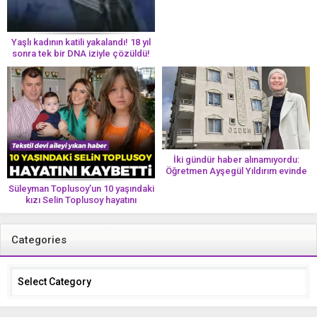
Yaşlı kadının katili yakalandı! 18 yıl
sonra tek bir DNA iziyle çözüldü!
İki gündür haber alınamıyordu:
Öğretmen Ayşegül Yıldırım evinde
ölü bulundu
Süleyman Toplusoy’un 10 yaşındaki
kızı Selin Toplusoy hayatını
kaybetti! ‘Ah dünya güzeli melek’
Categories
Categories