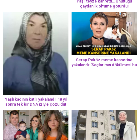
Yaşlı teyze kahretti… Unuttuğu
çaydanlık öl*üme götürdü!
Serap Paköz meme kanserine
yakalandı: ‘Saçlarımın dökülmesi bu
yolun bir parçası!’ Aman dikkat!
Her 8 kadından birinde görülüyor
Yaşlı kadının katili yakalandı! 18 yıl
sonra tek bir DNA iziyle çözüldü!