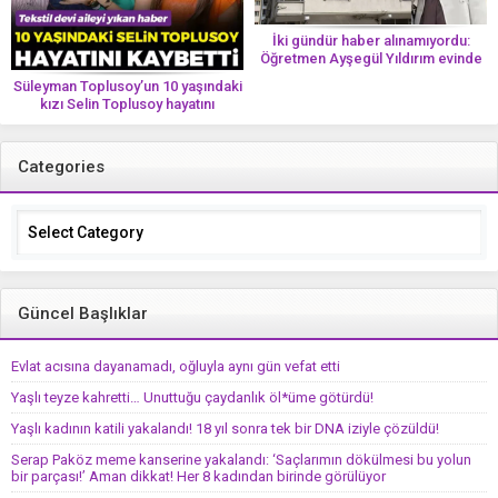
İki gündür haber alınamıyordu:
Öğretmen Ayşegül Yıldırım evinde
ölü bulundu
Süleyman Toplusoy’un 10 yaşındaki
kızı Selin Toplusoy hayatını
kaybetti! ‘Ah dünya güzeli melek’
Categories
Categories
Güncel Başlıklar
Evlat acısına dayanamadı, oğluyla aynı gün vefat etti
Yaşlı teyze kahretti… Unuttuğu çaydanlık öl*üme götürdü!
Yaşlı kadının katili yakalandı! 18 yıl sonra tek bir DNA iziyle çözüldü!
Serap Paköz meme kanserine yakalandı: ‘Saçlarımın dökülmesi bu yolun
bir parçası!’ Aman dikkat! Her 8 kadından birinde görülüyor