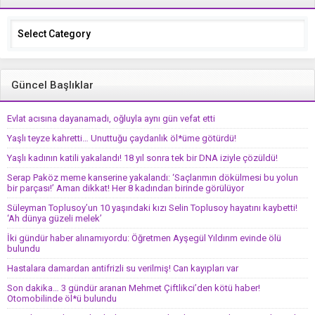
Categories
Güncel Başlıklar
Evlat acısına dayanamadı, oğluyla aynı gün vefat etti
Yaşlı teyze kahretti… Unuttuğu çaydanlık öl*üme götürdü!
Yaşlı kadının katili yakalandı! 18 yıl sonra tek bir DNA iziyle çözüldü!
Serap Paköz meme kanserine yakalandı: ‘Saçlarımın dökülmesi bu yolun
bir parçası!’ Aman dikkat! Her 8 kadından birinde görülüyor
Süleyman Toplusoy’un 10 yaşındaki kızı Selin Toplusoy hayatını kaybetti!
‘Ah dünya güzeli melek’
İki gündür haber alınamıyordu: Öğretmen Ayşegül Yıldırım evinde ölü
bulundu
Hastalara damardan antifrizli su verilmiş! Can kayıpları var
Son dakika… 3 gündür aranan Mehmet Çiftlikci’den kötü haber!
Otomobilinde öl*ü bulundu