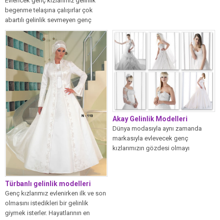
Evlencek genç kızlarımız gelinlik
begenme telaşına çalışırlar çok
abartılı gelinlik sevmeyen genç
kızlar daha çok...
Akay Gelinlik Modelleri
Dünya modasıyla aynı zamanda
markasıyla evlevecek genç
kızlarımızın gözdesi olmayı
başarıyor. 2011 akay gelinlik
modellerini...
Türbanlı gelinlik modelleri
Genç kızlarımız evlenirken ilk ve son
olmasını istedikleri bir gelinlik
giymek isterler. Hayatlarının en