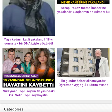
Serap Paköz meme kanserine
yakalandı: ‘Saçlarımın dökülmesi bu
yolun bir parçası!’ Aman dikkat!
Her 8 kadından birinde görülüyor
Yaşlı kadının katili yakalandı! 18 yıl
sonra tek bir DNA iziyle çözüldü!
İki gündür haber alınamıyordu:
Öğretmen Ayşegül Yıldırım evinde
ölü bulundu
Süleyman Toplusoy’un 10 yaşındaki
kızı Selin Toplusoy hayatını
kaybetti! ‘Ah dünya güzeli melek’
Categories