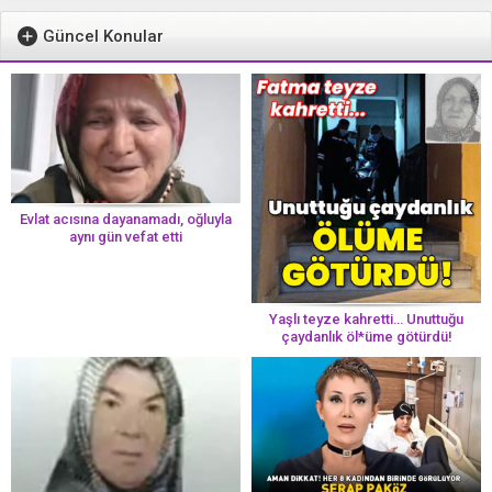
Güncel Konular
Evlat acısına dayanamadı, oğluyla
aynı gün vefat etti
Yaşlı teyze kahretti… Unuttuğu
çaydanlık öl*üme götürdü!