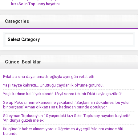
kızı Selin Toplusoy hayatını
kaybetti! ‘Ah dünya güzeli melek’
Categories
Categories
Güncel Başlıklar
Evlat acısına dayanamadı, oğluyla aynı gün vefat etti
Yaşlı teyze kahretti… Unuttuğu çaydanlık öl*üme götürdü!
Yaşlı kadının katili yakalandı! 18 yıl sonra tek bir DNA iziyle çözüldü!
Serap Paköz meme kanserine yakalandı: ‘Saçlarımın dökülmesi bu yolun
bir parçası!’ Aman dikkat! Her 8 kadından birinde görülüyor
Süleyman Toplusoy’un 10 yaşındaki kızı Selin Toplusoy hayatını kaybetti!
‘Ah dünya güzeli melek’
İki gündür haber alınamıyordu: Öğretmen Ayşegül Yıldırım evinde ölü
bulundu