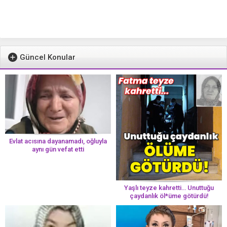
Güncel Konular
Evlat acısına dayanamadı, oğluyla
aynı gün vefat etti
Yaşlı teyze kahretti… Unuttuğu
çaydanlık öl*üme götürdü!