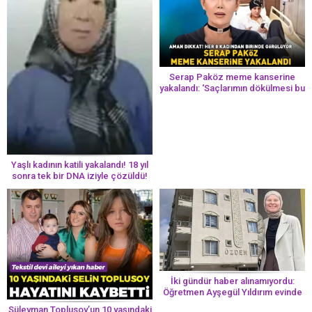
Serap Paköz meme kanserine
yakalandı: ‘Saçlarımın dökülmesi bu
yolun bir parçası!’ Aman dikkat!
Her 8 kadından birinde görülüyor
Yaşlı kadının katili yakalandı! 18 yıl
sonra tek bir DNA iziyle çözüldü!
İki gündür haber alınamıyordu:
Öğretmen Ayşegül Yıldırım evinde
ölü bulundu
Süleyman Toplusoy’un 10 yaşındaki