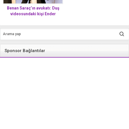
Benan Saraç’ın avukatı: Duş
videosundaki kişi Ender
Saraç’ın erkek sevgilisi,
çocuğuyla bir ilgisi yok
Sponsor Bağlantılar