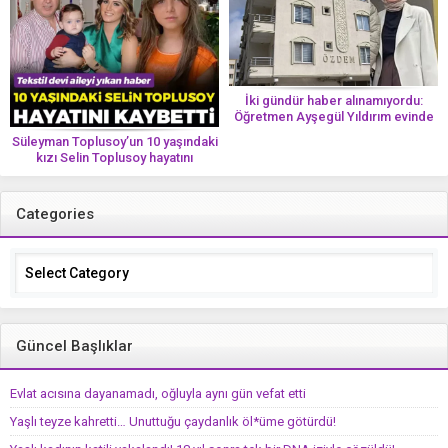
İki gündür haber alınamıyordu:
Öğretmen Ayşegül Yıldırım evinde
ölü bulundu
Süleyman Toplusoy’un 10 yaşındaki
kızı Selin Toplusoy hayatını
kaybetti! ‘Ah dünya güzeli melek’
Categories
Categories
Güncel Başlıklar
Evlat acısına dayanamadı, oğluyla aynı gün vefat etti
Yaşlı teyze kahretti… Unuttuğu çaydanlık öl*üme götürdü!