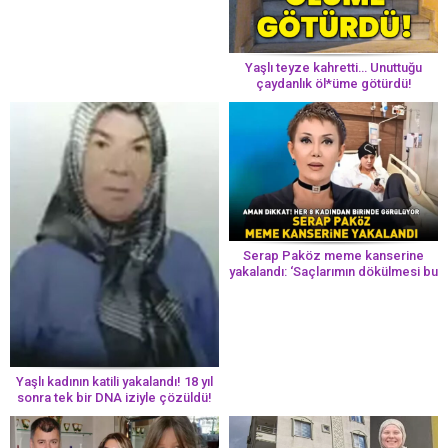
Yaşlı teyze kahretti… Unuttuğu
çaydanlık öl*üme götürdü!
Serap Paköz meme kanserine
yakalandı: ‘Saçlarımın dökülmesi bu
yolun bir parçası!’ Aman dikkat!
Her 8 kadından birinde görülüyor
Yaşlı kadının katili yakalandı! 18 yıl
sonra tek bir DNA iziyle çözüldü!