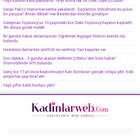
Yaşlı kadının katili yakalandı! 18 yıl sonra tek bir DNA iziyle çözüldü!
Serap Paköz meme kanserine yakalandı: ‘Saçlarımın dökülmesi bu yolun
bir parçası!’ Aman dikkat! Her 8 kadından birinde görülüyor
Süleyman Toplusoy’un 10 yaşındaki kızı Selin Toplusoy hayatını kaybetti!
‘Ah dünya güzeli melek’
İki gündür haber alınamıyordu: Öğretmen Ayşegül Yıldırım evinde ölü
bulundu
Hastalara damardan antifrizli su verilmiş! Can kayıpları var
Son dakika… 3 gündür aranan Mehmet Çiftlikci’den kötü haber!
Otomobilinde öl*ü bulundu
Genç kız 17 yıl önce kaybolmuştu! Kan donduran gerçek ortaya çıktı: Eski
enişte her şeyi itiraf etti
Yaşlı çiftin katili hurdacı çıktı!