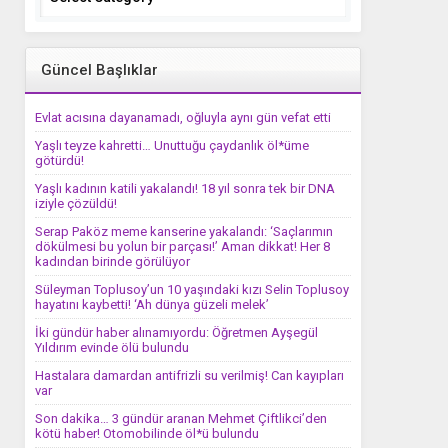
Güncel Başlıklar
Evlat acısına dayanamadı, oğluyla aynı gün vefat etti
Yaşlı teyze kahretti… Unuttuğu çaydanlık öl*üme
götürdü!
Yaşlı kadının katili yakalandı! 18 yıl sonra tek bir DNA
iziyle çözüldü!
Serap Paköz meme kanserine yakalandı: ‘Saçlarımın
dökülmesi bu yolun bir parçası!’ Aman dikkat! Her 8
kadından birinde görülüyor
Süleyman Toplusoy’un 10 yaşındaki kızı Selin Toplusoy
hayatını kaybetti! ‘Ah dünya güzeli melek’
İki gündür haber alınamıyordu: Öğretmen Ayşegül
Yıldırım evinde ölü bulundu
Hastalara damardan antifrizli su verilmiş! Can kayıpları
var
Son dakika… 3 gündür aranan Mehmet Çiftlikci’den
kötü haber! Otomobilinde öl*ü bulundu