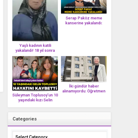
Serap Paköz meme
kanserine yakalandı:
‘Saçlarımın dökülmesi bu
yolun bir parçası!’ Aman
dikkat! Her 8 kadından
birinde görülüyor
Yaşlı kadının katili
yakalandı! 18 yıl sonra
tek bir DNA iziyle
çözüldü!
İki gündür haber
alınamıyordu: Öğretmen
Süleyman Toplusoy’un 10
Ayşegül Yıldırım evinde
yaşındaki kızı Selin
ölü bulundu
Toplusoy hayatını
kaybetti! ‘Ah dünya
güzeli melek’
Categories
Categories