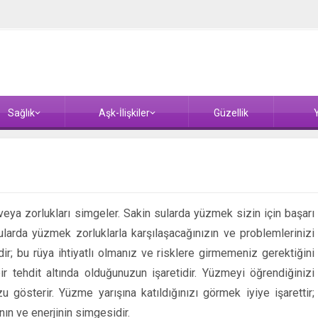
Sağlık
Aşk-İlişkiler
Güzellik
Y
 veya zorlukları simgeler. Sakin sularda yüzmek sizin için başarı
 sularda yüzmek zorluklarla karşılaşacağınızın ve problemlerinizi
r; bu rüya ihtiyatlı olmanız ve risklere girmemeniz gerektiğini
r tehdit altında olduğunuzun işaretidir. Yüzmeyi öğrendiğinizi
 gösterir. Yüzme yarışına katıldığınızı görmek iyiye işarettir;
nın ve enerjinin simgesidir.