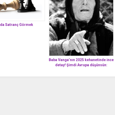
da Satranç Görmek
Baba Vanga’nın 2025 kehanetinde ince
detay! Şimdi Avrupa düşünsün:
Karanlıklar kıtası olacak! Felaketin
böylesini tarih görmedi