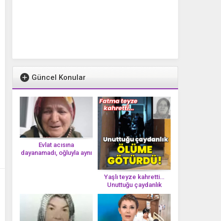
Güncel Konular
Evlat acısına
dayanamadı, oğluyla aynı
gün vefat etti
Yaşlı teyze kahretti…
Unuttuğu çaydanlık
öl*üme götürdü!