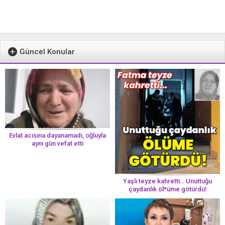
Güncel Konular
Evlat acısına dayanamadı, oğluyla
aynı gün vefat etti
Yaşlı teyze kahretti… Unuttuğu
çaydanlık öl*üme götürdü!