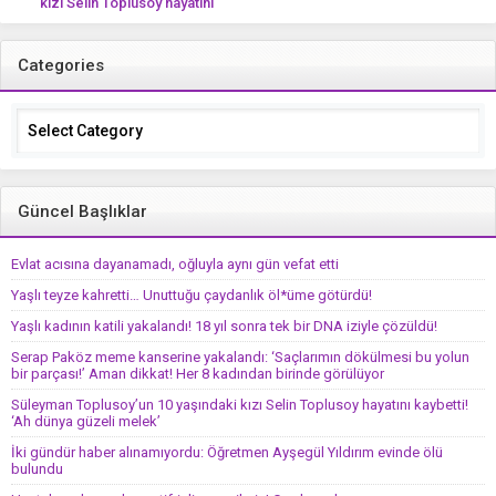
kızı Selin Toplusoy hayatını
kaybetti! ‘Ah dünya güzeli melek’
Categories
Categories
Güncel Başlıklar
Evlat acısına dayanamadı, oğluyla aynı gün vefat etti
Yaşlı teyze kahretti… Unuttuğu çaydanlık öl*üme götürdü!
Yaşlı kadının katili yakalandı! 18 yıl sonra tek bir DNA iziyle çözüldü!
Serap Paköz meme kanserine yakalandı: ‘Saçlarımın dökülmesi bu yolun
bir parçası!’ Aman dikkat! Her 8 kadından birinde görülüyor
Süleyman Toplusoy’un 10 yaşındaki kızı Selin Toplusoy hayatını kaybetti!
‘Ah dünya güzeli melek’
İki gündür haber alınamıyordu: Öğretmen Ayşegül Yıldırım evinde ölü
bulundu