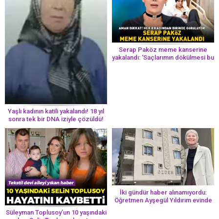
Serap Paköz meme kanserine
yakalandı: ‘Saçlarımın dökülmesi bu
yolun bir parçası!’ Aman dikkat!
Her 8 kadından birinde görülüyor
Yaşlı kadının katili yakalandı! 18 yıl
sonra tek bir DNA iziyle çözüldü!
İki gündür haber alınamıyordu:
Öğretmen Ayşegül Yıldırım evinde
ölü bulundu
Süleyman Toplusoy’un 10 yaşındaki