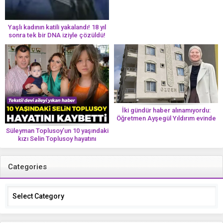
Yaşlı kadının katili yakalandı! 18 yıl
sonra tek bir DNA iziyle çözüldü!
İki gündür haber alınamıyordu:
Öğretmen Ayşegül Yıldırım evinde
ölü bulundu
Süleyman Toplusoy’un 10 yaşındaki
kızı Selin Toplusoy hayatını
kaybetti! ‘Ah dünya güzeli melek’
Categories
Categories