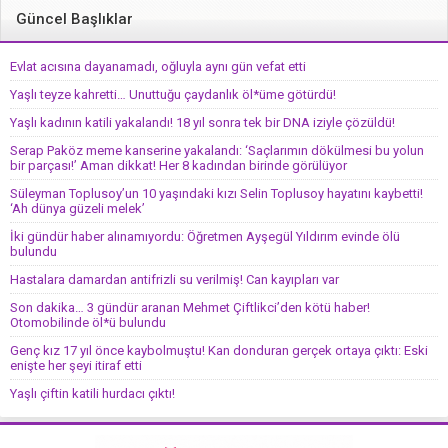
Güncel Başlıklar
Evlat acısına dayanamadı, oğluyla aynı gün vefat etti
Yaşlı teyze kahretti… Unuttuğu çaydanlık öl*üme götürdü!
Yaşlı kadının katili yakalandı! 18 yıl sonra tek bir DNA iziyle çözüldü!
Serap Paköz meme kanserine yakalandı: ‘Saçlarımın dökülmesi bu yolun
bir parçası!’ Aman dikkat! Her 8 kadından birinde görülüyor
Süleyman Toplusoy’un 10 yaşındaki kızı Selin Toplusoy hayatını kaybetti!
‘Ah dünya güzeli melek’
İki gündür haber alınamıyordu: Öğretmen Ayşegül Yıldırım evinde ölü
bulundu
Hastalara damardan antifrizli su verilmiş! Can kayıpları var
Son dakika… 3 gündür aranan Mehmet Çiftlikci’den kötü haber!
Otomobilinde öl*ü bulundu
Genç kız 17 yıl önce kaybolmuştu! Kan donduran gerçek ortaya çıktı: Eski
enişte her şeyi itiraf etti
Yaşlı çiftin katili hurdacı çıktı!