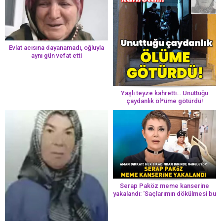
Evlat acısına dayanamadı, oğluyla
aynı gün vefat etti
Yaşlı teyze kahretti… Unuttuğu
çaydanlık öl*üme götürdü!
Serap Paköz meme kanserine
yakalandı: ‘Saçlarımın dökülmesi bu
yolun bir parçası!’ Aman dikkat!
Her 8 kadından birinde görülüyor