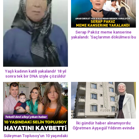
Serap Paköz meme kanserine
yakalandı: ‘Saçlarımın dökülmesi bu
yolun bir parçası!’ Aman dikkat!
Her 8 kadından birinde görülüyor
Yaşlı kadının katili yakalandı! 18 yıl
sonra tek bir DNA iziyle çözüldü!
İki gündür haber alınamıyordu:
Öğretmen Ayşegül Yıldırım evinde
ölü bulundu
Süleyman Toplusoy’un 10 yaşındaki