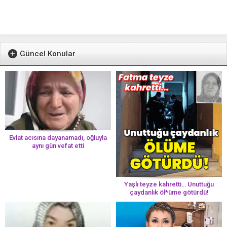
Güncel Konular
Evlat acısına dayanamadı, oğluyla
aynı gün vefat etti
Yaşlı teyze kahretti… Unuttuğu
çaydanlık öl*üme götürdü!