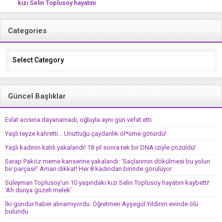
kızı Selin Toplusoy hayatını
kaybetti! ‘Ah dünya güzeli melek’
Categories
Categories
Güncel Başlıklar
Evlat acısına dayanamadı, oğluyla aynı gün vefat etti
Yaşlı teyze kahretti… Unuttuğu çaydanlık öl*üme götürdü!
Yaşlı kadının katili yakalandı! 18 yıl sonra tek bir DNA iziyle çözüldü!
Serap Paköz meme kanserine yakalandı: ‘Saçlarımın dökülmesi bu yolun
bir parçası!’ Aman dikkat! Her 8 kadından birinde görülüyor
Süleyman Toplusoy’un 10 yaşındaki kızı Selin Toplusoy hayatını kaybetti!
‘Ah dünya güzeli melek’
İki gündür haber alınamıyordu: Öğretmen Ayşegül Yıldırım evinde ölü
bulundu