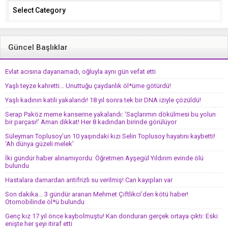
Categories
Güncel Başlıklar
Evlat acısına dayanamadı, oğluyla aynı gün vefat etti
Yaşlı teyze kahretti… Unuttuğu çaydanlık öl*üme götürdü!
Yaşlı kadının katili yakalandı! 18 yıl sonra tek bir DNA iziyle çözüldü!
Serap Paköz meme kanserine yakalandı: ‘Saçlarımın dökülmesi bu yolun
bir parçası!’ Aman dikkat! Her 8 kadından birinde görülüyor
Süleyman Toplusoy’un 10 yaşındaki kızı Selin Toplusoy hayatını kaybetti!
‘Ah dünya güzeli melek’
İki gündür haber alınamıyordu: Öğretmen Ayşegül Yıldırım evinde ölü
bulundu
Hastalara damardan antifrizli su verilmiş! Can kayıpları var
Son dakika… 3 gündür aranan Mehmet Çiftlikci’den kötü haber!
Otomobilinde öl*ü bulundu
Genç kız 17 yıl önce kaybolmuştu! Kan donduran gerçek ortaya çıktı: Eski
enişte her şeyi itiraf etti