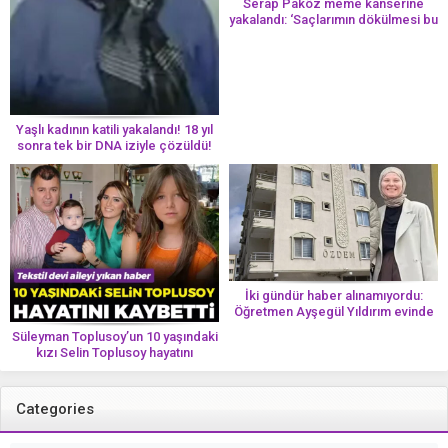
Serap Paköz meme kanserine
yakalandı: ‘Saçlarımın dökülmesi bu
yolun bir parçası!’ Aman dikkat!
Her 8 kadından birinde görülüyor
Yaşlı kadının katili yakalandı! 18 yıl
sonra tek bir DNA iziyle çözüldü!
İki gündür haber alınamıyordu:
Öğretmen Ayşegül Yıldırım evinde
ölü bulundu
Süleyman Toplusoy’un 10 yaşındaki
kızı Selin Toplusoy hayatını
kaybetti! ‘Ah dünya güzeli melek’
Categories