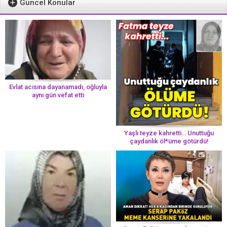
Güncel Konular
Evlat acısına dayanamadı, oğluyla
aynı gün vefat etti
Yaşlı teyze kahretti… Unuttuğu
çaydanlık öl*üme götürdü!