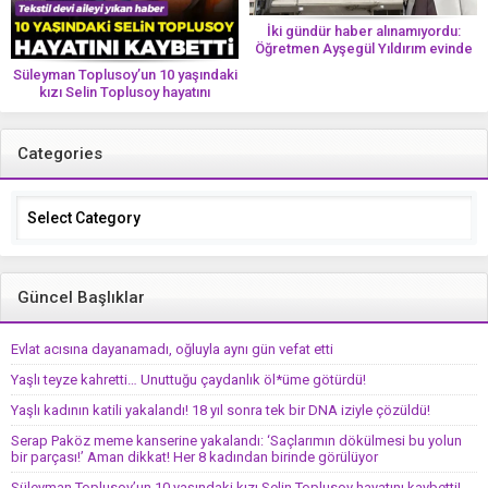
İki gündür haber alınamıyordu:
Öğretmen Ayşegül Yıldırım evinde
ölü bulundu
Süleyman Toplusoy’un 10 yaşındaki
kızı Selin Toplusoy hayatını
kaybetti! ‘Ah dünya güzeli melek’
Categories
Categories
Güncel Başlıklar
Evlat acısına dayanamadı, oğluyla aynı gün vefat etti
Yaşlı teyze kahretti… Unuttuğu çaydanlık öl*üme götürdü!
Yaşlı kadının katili yakalandı! 18 yıl sonra tek bir DNA iziyle çözüldü!
Serap Paköz meme kanserine yakalandı: ‘Saçlarımın dökülmesi bu yolun
bir parçası!’ Aman dikkat! Her 8 kadından birinde görülüyor
Süleyman Toplusoy’un 10 yaşındaki kızı Selin Toplusoy hayatını kaybetti!