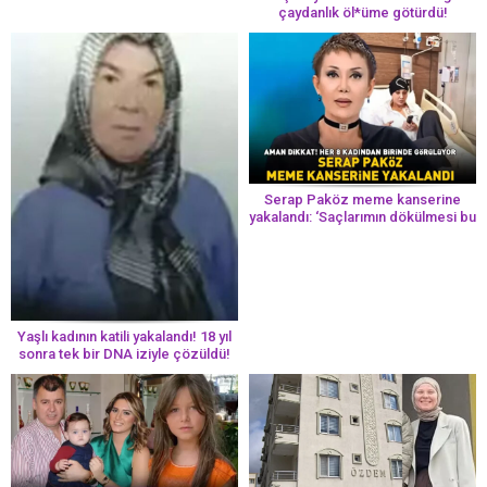
çaydanlık öl*üme götürdü!
Serap Paköz meme kanserine
yakalandı: ‘Saçlarımın dökülmesi bu
yolun bir parçası!’ Aman dikkat!
Her 8 kadından birinde görülüyor
Yaşlı kadının katili yakalandı! 18 yıl
sonra tek bir DNA iziyle çözüldü!