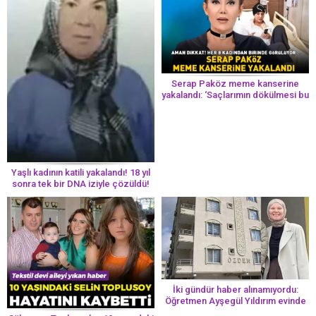
Serap Paköz meme kanserine
yakalandı: ‘Saçlarımın dökülmesi bu
yolun bir parçası!’ Aman dikkat!
Her 8 kadından birinde görülüyor
Yaşlı kadının katili yakalandı! 18 yıl
sonra tek bir DNA iziyle çözüldü!
İki gündür haber alınamıyordu:
Öğretmen Ayşegül Yıldırım evinde
ölü bulundu