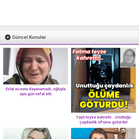
Güncel Konular
Evlat acısına dayanamadı, oğluyla
aynı gün vefat etti
Yaşlı teyze kahretti… Unuttuğu
çaydanlık öl*üme götürdü!