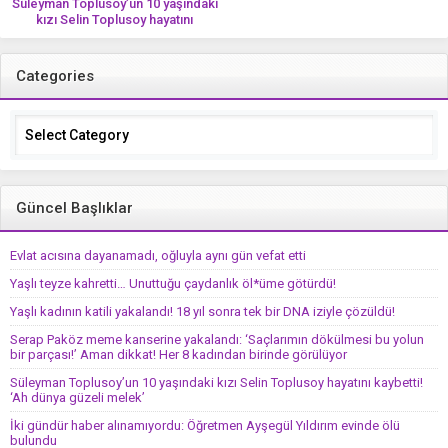
Süleyman Toplusoy’un 10 yaşındaki
kızı Selin Toplusoy hayatını
kaybetti! ‘Ah dünya güzeli melek’
Categories
Categories
Güncel Başlıklar
Evlat acısına dayanamadı, oğluyla aynı gün vefat etti
Yaşlı teyze kahretti… Unuttuğu çaydanlık öl*üme götürdü!
Yaşlı kadının katili yakalandı! 18 yıl sonra tek bir DNA iziyle çözüldü!
Serap Paköz meme kanserine yakalandı: ‘Saçlarımın dökülmesi bu yolun
bir parçası!’ Aman dikkat! Her 8 kadından birinde görülüyor
Süleyman Toplusoy’un 10 yaşındaki kızı Selin Toplusoy hayatını kaybetti!
‘Ah dünya güzeli melek’
İki gündür haber alınamıyordu: Öğretmen Ayşegül Yıldırım evinde ölü
bulundu