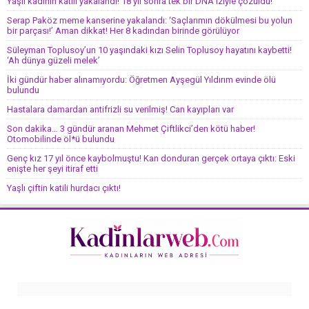
Yaşlı kadının katili yakalandı! 18 yıl sonra tek bir DNA iziyle çözüldü!
Serap Paköz meme kanserine yakalandı: ‘Saçlarımın dökülmesi bu yolun
bir parçası!’ Aman dikkat! Her 8 kadından birinde görülüyor
Süleyman Toplusoy’un 10 yaşındaki kızı Selin Toplusoy hayatını kaybetti!
‘Ah dünya güzeli melek’
İki gündür haber alınamıyordu: Öğretmen Ayşegül Yıldırım evinde ölü
bulundu
Hastalara damardan antifrizli su verilmiş! Can kayıpları var
Son dakika… 3 gündür aranan Mehmet Çiftlikci’den kötü haber!
Otomobilinde öl*ü bulundu
Genç kız 17 yıl önce kaybolmuştu! Kan donduran gerçek ortaya çıktı: Eski
enişte her şeyi itiraf etti
Yaşlı çiftin katili hurdacı çıktı!