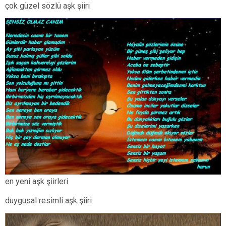
çok güzel sözlü aşk şiiri
en yeni aşk şiirleri
duygusal resimli aşk şiiri