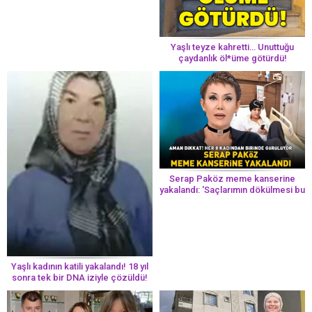
Yaşlı teyze kahretti… Unuttuğu
çaydanlık öl*üme götürdü!
Serap Paköz meme kanserine
yakalandı: ‘Saçlarımın dökülmesi bu
yolun bir parçası!’ Aman dikkat!
Her 8 kadından birinde görülüyor
Yaşlı kadının katili yakalandı! 18 yıl
sonra tek bir DNA iziyle çözüldü!