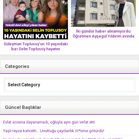
İki gündür haber alınamıyordu:
Öğretmen Ayşegül Yıldırım evinde
ölü bulundu
Süleyman Toplusoy’un 10 yaşındaki
kızı Selin Toplusoy hayatını
kaybetti! ‘Ah dünya güzeli melek’
Categories
Categories
Güncel Başlıklar
Evlat acısına dayanamadı, oğluyla aynı gün vefat etti
Yaşlı teyze kahretti… Unuttuğu çaydanlık öl*üme götürdü!