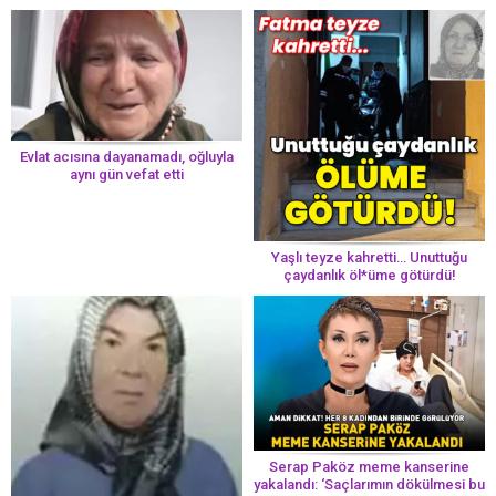
Evlat acısına dayanamadı, oğluyla
aynı gün vefat etti
Yaşlı teyze kahretti… Unuttuğu
çaydanlık öl*üme götürdü!
Serap Paköz meme kanserine
yakalandı: ‘Saçlarımın dökülmesi bu