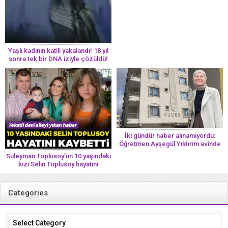
yolun bir parçası!’ Aman dikkat!
Her 8 kadından birinde görülüyor
Yaşlı kadının katili yakalandı! 18 yıl
sonra tek bir DNA iziyle çözüldü!
İki gündür haber alınamıyordu:
Öğretmen Ayşegül Yıldırım evinde
ölü bulundu
Süleyman Toplusoy’un 10 yaşındaki
kızı Selin Toplusoy hayatını
kaybetti! ‘Ah dünya güzeli melek’
Categories
Categories