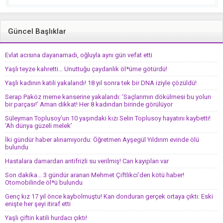
Güncel Başlıklar
Evlat acısına dayanamadı, oğluyla aynı gün vefat etti
Yaşlı teyze kahretti… Unuttuğu çaydanlık öl*üme götürdü!
Yaşlı kadının katili yakalandı! 18 yıl sonra tek bir DNA iziyle çözüldü!
Serap Paköz meme kanserine yakalandı: ‘Saçlarımın dökülmesi bu yolun
bir parçası!’ Aman dikkat! Her 8 kadından birinde görülüyor
Süleyman Toplusoy’un 10 yaşındaki kızı Selin Toplusoy hayatını kaybetti!
‘Ah dünya güzeli melek’
İki gündür haber alınamıyordu: Öğretmen Ayşegül Yıldırım evinde ölü
bulundu
Hastalara damardan antifrizli su verilmiş! Can kayıpları var
Son dakika… 3 gündür aranan Mehmet Çiftlikci’den kötü haber!
Otomobilinde öl*ü bulundu
Genç kız 17 yıl önce kaybolmuştu! Kan donduran gerçek ortaya çıktı: Eski
enişte her şeyi itiraf etti
Yaşlı çiftin katili hurdacı çıktı!