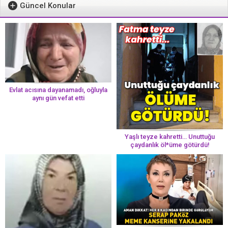
Güncel Konular
Evlat acısına dayanamadı, oğluyla
aynı gün vefat etti
Yaşlı teyze kahretti… Unuttuğu
çaydanlık öl*üme götürdü!