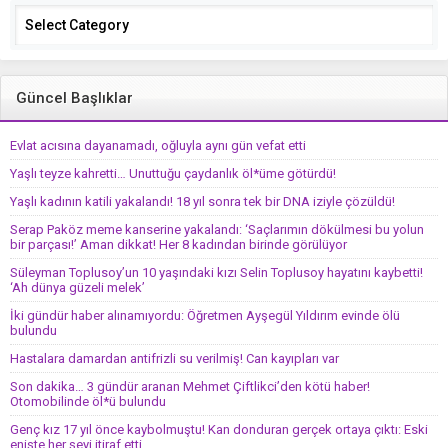
Categories
Güncel Başlıklar
Evlat acısına dayanamadı, oğluyla aynı gün vefat etti
Yaşlı teyze kahretti… Unuttuğu çaydanlık öl*üme götürdü!
Yaşlı kadının katili yakalandı! 18 yıl sonra tek bir DNA iziyle çözüldü!
Serap Paköz meme kanserine yakalandı: ‘Saçlarımın dökülmesi bu yolun
bir parçası!’ Aman dikkat! Her 8 kadından birinde görülüyor
Süleyman Toplusoy’un 10 yaşındaki kızı Selin Toplusoy hayatını kaybetti!
‘Ah dünya güzeli melek’
İki gündür haber alınamıyordu: Öğretmen Ayşegül Yıldırım evinde ölü
bulundu
Hastalara damardan antifrizli su verilmiş! Can kayıpları var
Son dakika… 3 gündür aranan Mehmet Çiftlikci’den kötü haber!
Otomobilinde öl*ü bulundu
Genç kız 17 yıl önce kaybolmuştu! Kan donduran gerçek ortaya çıktı: Eski
enişte her şeyi itiraf etti