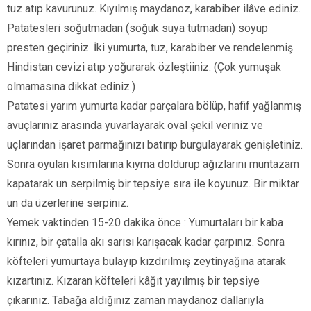
tuz atıp kavurunuz. Kıyılmış maydanoz, karabiber ilâve ediniz.
Patatesleri soğutmadan (soğuk suya tutmadan) soyup
presten geçiriniz. İki yumurta, tuz, karabiber ve rendelenmiş
Hindistan cevizi atıp yoğurarak özleştiiniz. (Çok yumuşak
olmamasına dikkat ediniz.)
Patatesi yarım yumurta kadar parçalara bölüp, hafif yağlanmış
avuçlarınız arasında yuvarlayarak oval şekil veriniz ve
uçlarından işaret parmağınızı batırıp burgulayarak genişletiniz.
Sonra oyulan kısımlarına kıyma doldurup ağızlarını muntazam
kapatarak un serpilmiş bir tepsiye sıra ile koyunuz. Bir miktar
un da üzerlerine serpiniz.
Yemek vaktinden 15-20 dakika önce : Yumurtaları bir kaba
kırınız, bir çatalla akı sarısı karışacak kadar çarpınız. Sonra
köfteleri yumurtaya bulayıp kızdırılmış zeytinyağına atarak
kızartınız. Kızaran köfteleri kâğıt yayılmış bir tepsiye
çıkarınız. Tabağa aldığınız zaman maydanoz dallarıyla