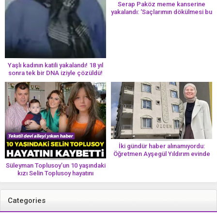
Serap Paköz meme kanserine
yakalandı: ‘Saçlarımın dökülmesi bu
yolun bir parçası!’ Aman dikkat!
Her 8 kadından birinde görülüyor
Yaşlı kadının katili yakalandı! 18 yıl
sonra tek bir DNA iziyle çözüldü!
İki gündür haber alınamıyordu:
Öğretmen Ayşegül Yıldırım evinde
ölü bulundu
Süleyman Toplusoy’un 10 yaşındaki
kızı Selin Toplusoy hayatını
kaybetti! ‘Ah dünya güzeli melek’
Categories