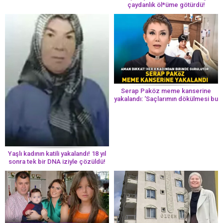
çaydanlık öl*üme götürdü!
Serap Paköz meme kanserine
yakalandı: ‘Saçlarımın dökülmesi bu
yolun bir parçası!’ Aman dikkat!
Her 8 kadından birinde görülüyor
Yaşlı kadının katili yakalandı! 18 yıl
sonra tek bir DNA iziyle çözüldü!