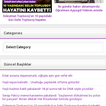
İki gündür haber alınamıyordu:
Öğretmen Ayşegül Yıldırım evinde
ölü bulundu
Süleyman Toplusoy’un 10 yaşındaki
kızı Selin Toplusoy hayatını
kaybetti! ‘Ah dünya güzeli melek’
Categories
Categories
Güncel Başlıklar
Evlat acısına dayanamadı, oğluyla aynı gün vefat etti
Yaşlı teyze kahretti… Unuttuğu çaydanlık öl*üme götürdü!
Yaşlı kadının katili yakalandı! 18 yıl sonra tek bir DNA iziyle çözüldü!
Serap Paköz meme kanserine yakalandı: ‘Saçlarımın dökülmesi bu yolun
bir parçası!’ Aman dikkat! Her 8 kadından birinde görülüyor
Süleyman Toplusoy’un 10 yaşındaki kızı Selin Toplusoy hayatını kaybetti!