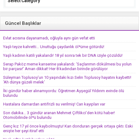
Güncel Başlıklar
Evlat acısına dayanamadı, oğluyla aynı gün vefat etti
Yaşlı teyze kahretti… Unuttuğu çaydanlık öl*üme götürdü!
Yaşlı kadının katili yakalandı! 18 yıl sonra tek bir DNA iziyle çözüldü!
Serap Paköz meme kanserine yakalandı: ‘Saçlarımın dökülmesi bu yolun
bir parçası!’ Aman dikkat! Her 8 kadından birinde görülüyor
Süleyman Toplusoy’un 10 yaşındaki kızı Selin Toplusoy hayatını kaybetti!
‘Ah dünya güzeli melek’
İki gündür haber alınamıyordu: Öğretmen Ayşegül Yıldırım evinde ölü
bulundu
Hastalara damardan antifrizli su verilmiş! Can kayıpları var
Son dakika… 3 gündür aranan Mehmet Çiftlikci’den kötü haber!
Otomobilinde öl*ü bulundu
Genç kız 17 yıl önce kaybolmuştu! Kan donduran gerçek ortaya çıktı: Eski
enişte her şeyi itiraf etti