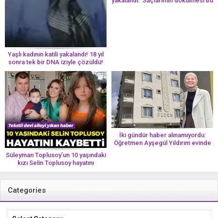
yakalandı: ‘Saçlarımın dökülmesi bu
yolun bir parçası!’ Aman dikkat!
Her 8 kadından birinde görülüyor
Yaşlı kadının katili yakalandı! 18 yıl
sonra tek bir DNA iziyle çözüldü!
İki gündür haber alınamıyordu:
Öğretmen Ayşegül Yıldırım evinde
ölü bulundu
Süleyman Toplusoy’un 10 yaşındaki
kızı Selin Toplusoy hayatını
kaybetti! ‘Ah dünya güzeli melek’
Categories
Categories