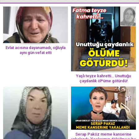
Evlat acısına dayanamadı, oğluyla
aynı gün vefat etti
Yaşlı teyze kahretti… Unuttuğu
çaydanlık öl*üme götürdü!
Serap Paköz meme kanserine