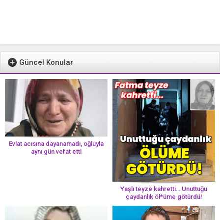
Güncel Konular
Evlat acısına dayanamadı, oğluyla
aynı gün vefat etti
Yaşlı teyze kahretti… Unuttuğu
çaydanlık öl*üme götürdü!