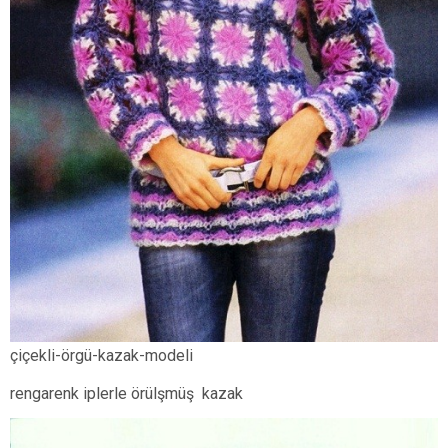
çiçekli-örgü-kazak-modeli
rengarenk iplerle örülşmüş kazak