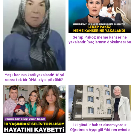
Serap Paköz meme kanserine
yakalandı: ‘Saçlarımın dökülmesi bu
yolun bir parçası!’ Aman dikkat!
Her 8 kadından birinde görülüyor
Yaşlı kadının katili yakalandı! 18 yıl
sonra tek bir DNA iziyle çözüldü!
İki gündür haber alınamıyordu:
Öğretmen Ayşegül Yıldırım evinde