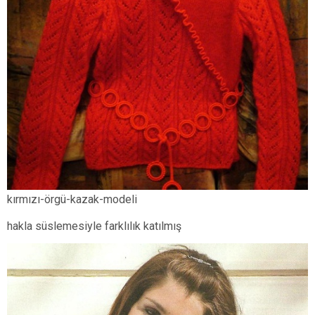
kırmızı-örgü-kazak-modeli
hakla süslemesiyle farklılık katılmış