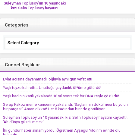
ölü bulundu
Süleyman Toplusoy’un 10 yaşındaki
kızı Selin Toplusoy hayatını
kaybetti! ‘Ah dünya güzeli melek’
Categories
Categories
Güncel Başlıklar
Evlat acısına dayanamadı, oğluyla aynı gün vefat etti
Yaşlı teyze kahretti… Unuttuğu çaydanlık öl*üme götürdü!
Yaşlı kadının katili yakalandı! 18 yıl sonra tek bir DNA iziyle çözüldü!
Serap Paköz meme kanserine yakalandı: ‘Saçlarımın dökülmesi bu yolun
bir parçası!’ Aman dikkat! Her 8 kadından birinde görülüyor
Süleyman Toplusoy’un 10 yaşındaki kızı Selin Toplusoy hayatını kaybetti!
‘Ah dünya güzeli melek’
İki gündür haber alınamıyordu: Öğretmen Ayşegül Yıldırım evinde ölü
bulundu