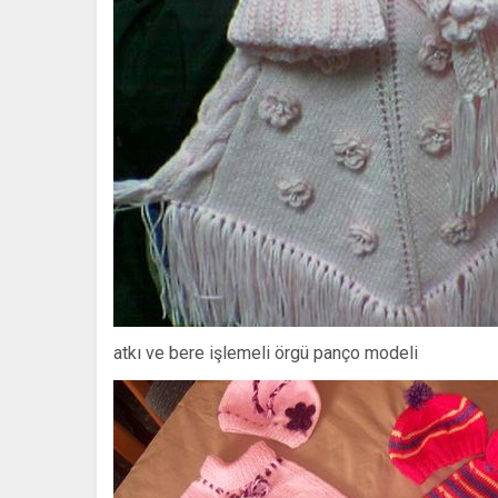
atkı ve bere işlemeli örgü panço modeli