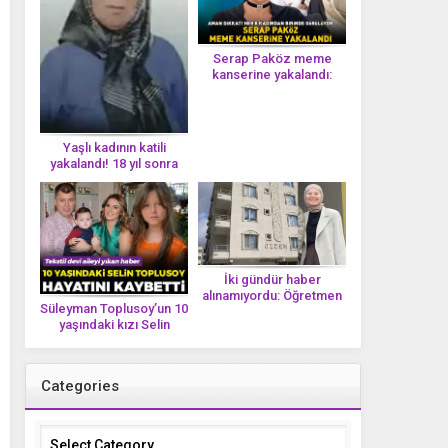
Serap Paköz meme
kanserine yakalandı:
‘Saçlarımın dökülmesi bu
yolun bir parçası!’ Aman
dikkat! Her 8 kadından
birinde görülüyor
Yaşlı kadının katili
yakalandı! 18 yıl sonra
tek bir DNA iziyle
çözüldü!
İki gündür haber
alınamıyordu: Öğretmen
Süleyman Toplusoy’un 10
Ayşegül Yıldırım evinde
yaşındaki kızı Selin
ölü bulundu
Toplusoy hayatını
kaybetti! ‘Ah dünya
güzeli melek’
Categories
Categories