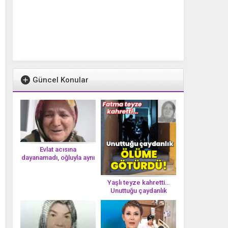
Güncel Konular
Evlat acısına
dayanamadı, oğluyla aynı
gün vefat etti
Yaşlı teyze kahretti…
Unuttuğu çaydanlık
öl*üme götürdü!