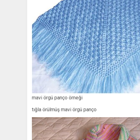
mavi örgü panço örneği
tığla örülmüş mavi örgü panço