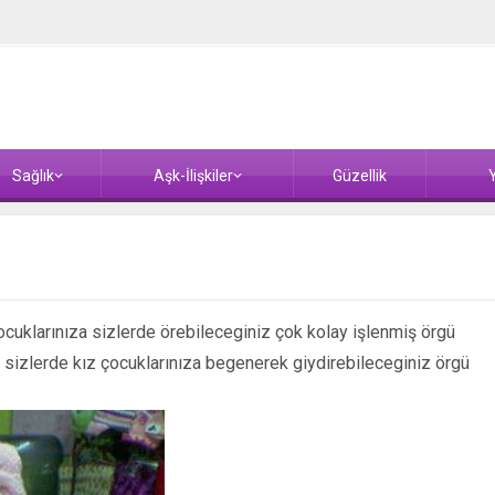
Sağlık
Aşk-İlişkiler
Güzellik
Y
ocuklarınıza sizlerde örebileceginiz çok kolay işlenmiş örgü
sizlerde kız çocuklarınıza begenerek giydirebileceginiz örgü