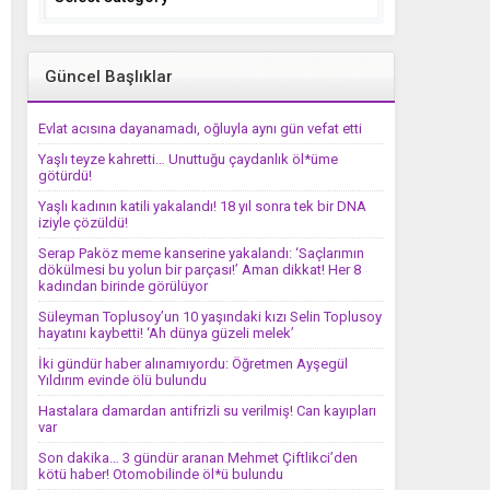
Güncel Başlıklar
Evlat acısına dayanamadı, oğluyla aynı gün vefat etti
Yaşlı teyze kahretti… Unuttuğu çaydanlık öl*üme
götürdü!
Yaşlı kadının katili yakalandı! 18 yıl sonra tek bir DNA
iziyle çözüldü!
Serap Paköz meme kanserine yakalandı: ‘Saçlarımın
dökülmesi bu yolun bir parçası!’ Aman dikkat! Her 8
kadından birinde görülüyor
Süleyman Toplusoy’un 10 yaşındaki kızı Selin Toplusoy
hayatını kaybetti! ‘Ah dünya güzeli melek’
İki gündür haber alınamıyordu: Öğretmen Ayşegül
Yıldırım evinde ölü bulundu
Hastalara damardan antifrizli su verilmiş! Can kayıpları
var
Son dakika… 3 gündür aranan Mehmet Çiftlikci’den
kötü haber! Otomobilinde öl*ü bulundu