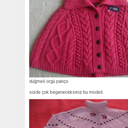
düğmeli örgü panço
sizde çok begeneceksiniz bu modeli