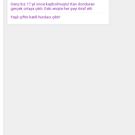
Genç kız 17 yıl önce kaybolmuştu! Kan donduran
gerçek ortaya çıktı: Eski enişte her şeyi itiraf etti
Yaşlı çiftin katili hurdacı çıktı!