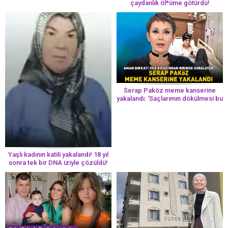
çaydanlık öl*üme götürdü!
Serap Paköz meme kanserine
yakalandı: ‘Saçlarımın dökülmesi bu
yolun bir parçası!’ Aman dikkat!
Her 8 kadından birinde görülüyor
Yaşlı kadının katili yakalandı! 18 yıl
sonra tek bir DNA iziyle çözüldü!