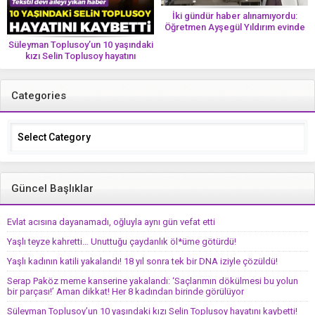
İki gündür haber alınamıyordu:
Öğretmen Ayşegül Yıldırım evinde
ölü bulundu
Süleyman Toplusoy’un 10 yaşındaki
kızı Selin Toplusoy hayatını
kaybetti! ‘Ah dünya güzeli melek’
Categories
Categories
Güncel Başlıklar
Evlat acısına dayanamadı, oğluyla aynı gün vefat etti
Yaşlı teyze kahretti… Unuttuğu çaydanlık öl*üme götürdü!
Yaşlı kadının katili yakalandı! 18 yıl sonra tek bir DNA iziyle çözüldü!
Serap Paköz meme kanserine yakalandı: ‘Saçlarımın dökülmesi bu yolun
bir parçası!’ Aman dikkat! Her 8 kadından birinde görülüyor
Süleyman Toplusoy’un 10 yaşındaki kızı Selin Toplusoy hayatını kaybetti!