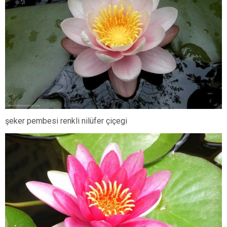
şeker pembesi renkli nilüfer çiçegi