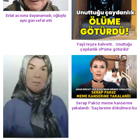
Evlat acısına dayanamadı, oğluyla
aynı gün vefat etti
Yaşlı teyze kahretti… Unuttuğu
çaydanlık öl*üme götürdü!
Serap Paköz meme kanserine
yakalandı: ‘Saçlarımın dökülmesi bu
yolun bir parçası!’ Aman dikkat!
Her 8 kadından birinde görülüyor