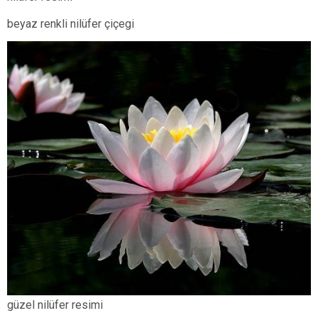
beyaz renkli nilüfer çiçegi
güzel nilüfer resimi