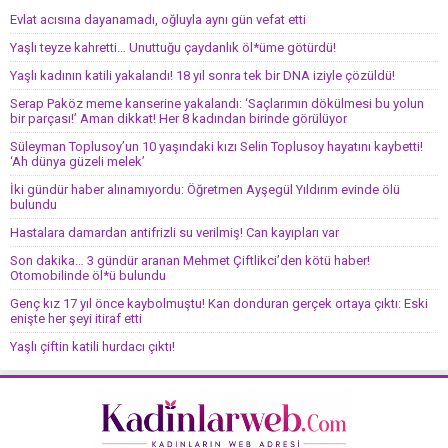
Evlat acısına dayanamadı, oğluyla aynı gün vefat etti
Yaşlı teyze kahretti… Unuttuğu çaydanlık öl*üme götürdü!
Yaşlı kadının katili yakalandı! 18 yıl sonra tek bir DNA iziyle çözüldü!
Serap Paköz meme kanserine yakalandı: ‘Saçlarımın dökülmesi bu yolun
bir parçası!’ Aman dikkat! Her 8 kadından birinde görülüyor
Süleyman Toplusoy’un 10 yaşındaki kızı Selin Toplusoy hayatını kaybetti!
‘Ah dünya güzeli melek’
İki gündür haber alınamıyordu: Öğretmen Ayşegül Yıldırım evinde ölü
bulundu
Hastalara damardan antifrizli su verilmiş! Can kayıpları var
Son dakika… 3 gündür aranan Mehmet Çiftlikci’den kötü haber!
Otomobilinde öl*ü bulundu
Genç kız 17 yıl önce kaybolmuştu! Kan donduran gerçek ortaya çıktı: Eski
enişte her şeyi itiraf etti
Yaşlı çiftin katili hurdacı çıktı!