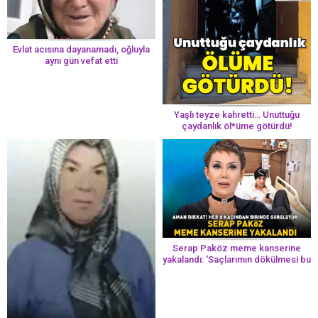
Evlat acısına dayanamadı, oğluyla
aynı gün vefat etti
Yaşlı teyze kahretti… Unuttuğu
çaydanlık öl*üme götürdü!
Serap Paköz meme kanserine
yakalandı: ‘Saçlarımın dökülmesi bu
yolun bir parçası!’ Aman dikkat!
Her 8 kadından birinde görülüyor