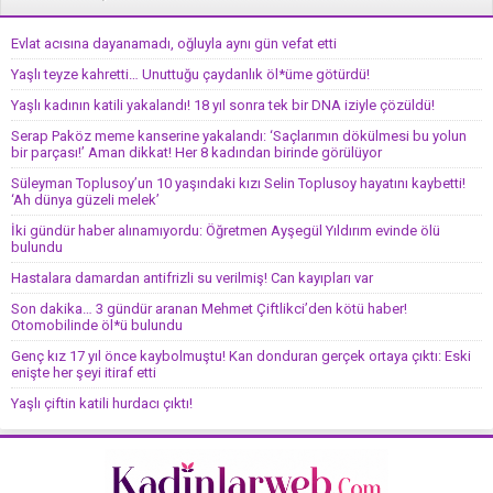
Evlat acısına dayanamadı, oğluyla aynı gün vefat etti
Yaşlı teyze kahretti… Unuttuğu çaydanlık öl*üme götürdü!
Yaşlı kadının katili yakalandı! 18 yıl sonra tek bir DNA iziyle çözüldü!
Serap Paköz meme kanserine yakalandı: ‘Saçlarımın dökülmesi bu yolun
bir parçası!’ Aman dikkat! Her 8 kadından birinde görülüyor
Süleyman Toplusoy’un 10 yaşındaki kızı Selin Toplusoy hayatını kaybetti!
‘Ah dünya güzeli melek’
İki gündür haber alınamıyordu: Öğretmen Ayşegül Yıldırım evinde ölü
bulundu
Hastalara damardan antifrizli su verilmiş! Can kayıpları var
Son dakika… 3 gündür aranan Mehmet Çiftlikci’den kötü haber!
Otomobilinde öl*ü bulundu
Genç kız 17 yıl önce kaybolmuştu! Kan donduran gerçek ortaya çıktı: Eski
enişte her şeyi itiraf etti
Yaşlı çiftin katili hurdacı çıktı!