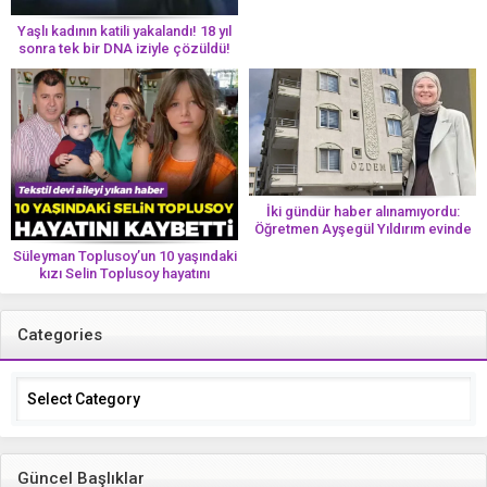
Yaşlı kadının katili yakalandı! 18 yıl
sonra tek bir DNA iziyle çözüldü!
İki gündür haber alınamıyordu:
Öğretmen Ayşegül Yıldırım evinde
ölü bulundu
Süleyman Toplusoy’un 10 yaşındaki
kızı Selin Toplusoy hayatını
kaybetti! ‘Ah dünya güzeli melek’
Categories
Categories
Güncel Başlıklar