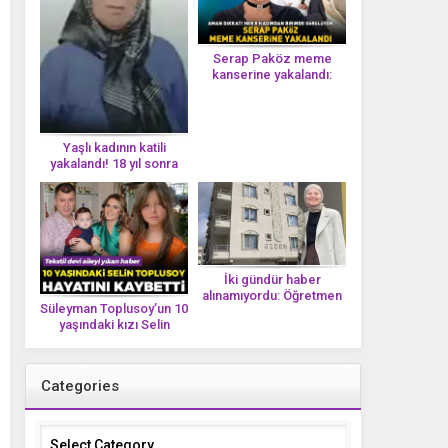
Serap Paköz meme
kanserine yakalandı:
‘Saçlarımın dökülmesi bu
yolun bir parçası!’ Aman
dikkat! Her 8 kadından
birinde görülüyor
Yaşlı kadının katili
yakalandı! 18 yıl sonra
tek bir DNA iziyle
çözüldü!
İki gündür haber
alınamıyordu: Öğretmen
Süleyman Toplusoy’un 10
Ayşegül Yıldırım evinde
yaşındaki kızı Selin
ölü bulundu
Toplusoy hayatını
kaybetti! ‘Ah dünya
güzeli melek’
Categories
Categories