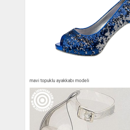
mavi topuklu ayakkabı modeli