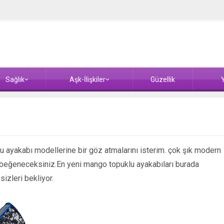
Sağlık
Aşk-İlişkiler
Güzellik
Y
 ayakabı modellerine bir göz atmalarını isterim. çok şık modern
 beğeneceksiniz.En yeni mango topuklu ayakabıları burada
sizleri bekliyor.