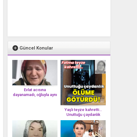
Güncel Konular
Evlat acısına
dayanamadı, oğluyla aynı
gün vefat etti
Yaşlı teyze kahretti…
Unuttuğu çaydanlık
öl*üme götürdü!