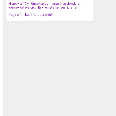
Genç kız 17 yıl önce kaybolmuştu! Kan donduran
gerçek ortaya çıktı: Eski enişte her şeyi itiraf etti
Yaşlı çiftin katili hurdacı çıktı!