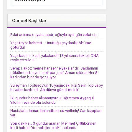
Güncel Başlıklar
Evlat acısına dayanamadı, oğluyla aynı gün vefat etti
Yaşlı teyze kahretti… Unuttuğu çaydanlık öl*üme
götürdü!
Yaşlı kadının katili yakalandı! 18 yıl sonra tek bir DNA
iziyle çözüldü!
Serap Paköz meme kanserine yakalandı: ‘Saçlarımın
dökülmesi bu yolun bir parçası!’ Aman dikkat! Her 8
kadından birinde görülüyor
Süleyman Toplusoy’un 10 yaşındaki kızı Selin Toplusoy
hayatını kaybetti! ‘Ah dünya güzeli melek’
İki gündür haber alınamıyordu: Öğretmen Ayşegül
Yıldırım evinde ölü bulundu
Hastalara damardan antifrizli su verilmiş! Can kayıpları
var
Son dakika… 3 gündür aranan Mehmet Çiftlikci’den
kötü haber! Otomobilinde öl*ü bulundu