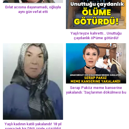
Evlat acısına dayanamadı, oğluyla
aynı gün vefat etti
Yaşlı teyze kahretti… Unuttuğu
çaydanlık öl*üme götürdü!
Serap Paköz meme kanserine
yakalandı: ‘Saçlarımın dökülmesi bu
yolun bir parçası!’ Aman dikkat!
Her 8 kadından birinde görülüyor
Yaşlı kadının katili yakalandı! 18 yıl
sonra tek bir DNA iziyle çözüldü!