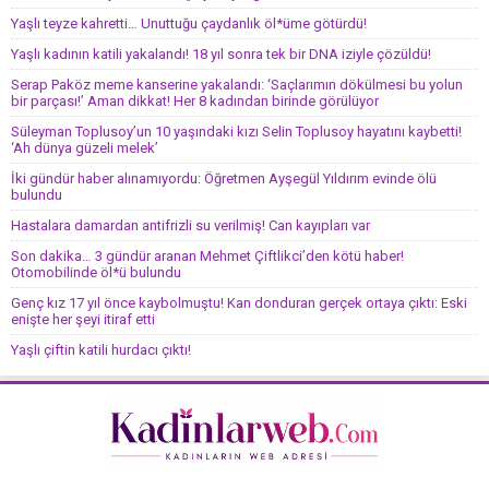
Yaşlı teyze kahretti… Unuttuğu çaydanlık öl*üme götürdü!
Yaşlı kadının katili yakalandı! 18 yıl sonra tek bir DNA iziyle çözüldü!
Serap Paköz meme kanserine yakalandı: ‘Saçlarımın dökülmesi bu yolun
bir parçası!’ Aman dikkat! Her 8 kadından birinde görülüyor
Süleyman Toplusoy’un 10 yaşındaki kızı Selin Toplusoy hayatını kaybetti!
‘Ah dünya güzeli melek’
İki gündür haber alınamıyordu: Öğretmen Ayşegül Yıldırım evinde ölü
bulundu
Hastalara damardan antifrizli su verilmiş! Can kayıpları var
Son dakika… 3 gündür aranan Mehmet Çiftlikci’den kötü haber!
Otomobilinde öl*ü bulundu
Genç kız 17 yıl önce kaybolmuştu! Kan donduran gerçek ortaya çıktı: Eski
enişte her şeyi itiraf etti
Yaşlı çiftin katili hurdacı çıktı!