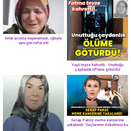
Evlat acısına dayanamadı, oğluyla
aynı gün vefat etti
Yaşlı teyze kahretti… Unuttuğu
çaydanlık öl*üme götürdü!
Serap Paköz meme kanserine
yakalandı: ‘Saçlarımın dökülmesi bu
yolun bir parçası!’ Aman dikkat!