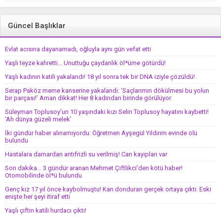
Güncel Başlıklar
Evlat acısına dayanamadı, oğluyla aynı gün vefat etti
Yaşlı teyze kahretti… Unuttuğu çaydanlık öl*üme götürdü!
Yaşlı kadının katili yakalandı! 18 yıl sonra tek bir DNA iziyle çözüldü!
Serap Paköz meme kanserine yakalandı: ‘Saçlarımın dökülmesi bu yolun
bir parçası!’ Aman dikkat! Her 8 kadından birinde görülüyor
Süleyman Toplusoy’un 10 yaşındaki kızı Selin Toplusoy hayatını kaybetti!
‘Ah dünya güzeli melek’
İki gündür haber alınamıyordu: Öğretmen Ayşegül Yıldırım evinde ölü
bulundu
Hastalara damardan antifrizli su verilmiş! Can kayıpları var
Son dakika… 3 gündür aranan Mehmet Çiftlikci’den kötü haber!
Otomobilinde öl*ü bulundu
Genç kız 17 yıl önce kaybolmuştu! Kan donduran gerçek ortaya çıktı: Eski
enişte her şeyi itiraf etti
Yaşlı çiftin katili hurdacı çıktı!