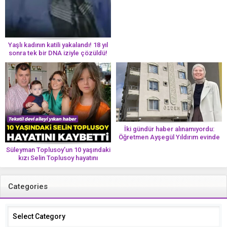
Her 8 kadından birinde görülüyor
Yaşlı kadının katili yakalandı! 18 yıl
sonra tek bir DNA iziyle çözüldü!
İki gündür haber alınamıyordu:
Öğretmen Ayşegül Yıldırım evinde
ölü bulundu
Süleyman Toplusoy’un 10 yaşındaki
kızı Selin Toplusoy hayatını
kaybetti! ‘Ah dünya güzeli melek’
Categories
Categories