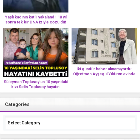
Yaşlı kadının katili yakalandı! 18 yıl
sonra tek bir DNA iziyle çözüldü!
İki gündür haber alınamıyordu:
Öğretmen Ayşegül Yıldırım evinde
ölü bulundu
Süleyman Toplusoy’un 10 yaşındaki
kızı Selin Toplusoy hayatını
kaybetti! ‘Ah dünya güzeli melek’
Categories
Categories