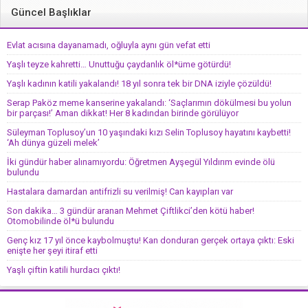
Güncel Başlıklar
Evlat acısına dayanamadı, oğluyla aynı gün vefat etti
Yaşlı teyze kahretti… Unuttuğu çaydanlık öl*üme götürdü!
Yaşlı kadının katili yakalandı! 18 yıl sonra tek bir DNA iziyle çözüldü!
Serap Paköz meme kanserine yakalandı: ‘Saçlarımın dökülmesi bu yolun
bir parçası!’ Aman dikkat! Her 8 kadından birinde görülüyor
Süleyman Toplusoy’un 10 yaşındaki kızı Selin Toplusoy hayatını kaybetti!
‘Ah dünya güzeli melek’
İki gündür haber alınamıyordu: Öğretmen Ayşegül Yıldırım evinde ölü
bulundu
Hastalara damardan antifrizli su verilmiş! Can kayıpları var
Son dakika… 3 gündür aranan Mehmet Çiftlikci’den kötü haber!
Otomobilinde öl*ü bulundu
Genç kız 17 yıl önce kaybolmuştu! Kan donduran gerçek ortaya çıktı: Eski
enişte her şeyi itiraf etti
Yaşlı çiftin katili hurdacı çıktı!