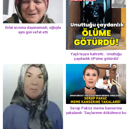
Evlat acısına dayanamadı, oğluyla
aynı gün vefat etti
Yaşlı teyze kahretti… Unuttuğu
çaydanlık öl*üme götürdü!
Serap Paköz meme kanserine
yakalandı: ‘Saçlarımın dökülmesi bu
yolun bir parçası!’ Aman dikkat!
Her 8 kadından birinde görülüyor