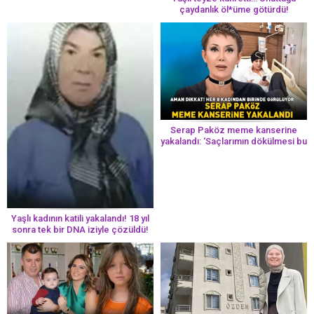
çaydanlık öl*üme götürdü!
Serap Paköz meme kanserine
yakalandı: ‘Saçlarımın dökülmesi bu
yolun bir parçası!’ Aman dikkat!
Her 8 kadından birinde görülüyor
Yaşlı kadının katili yakalandı! 18 yıl
sonra tek bir DNA iziyle çözüldü!