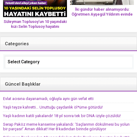
İki gündür haber alınamıyordu:
Öğretmen Ayşegül Yıldırım evinde
ölü bulundu
Süleyman Toplusoy’un 10 yaşındaki
kızı Selin Toplusoy hayatını
kaybetti! ‘Ah dünya güzeli melek’
Categories
Categories
Güncel Başlıklar
Evlat acısına dayanamadı, oğluyla aynı gün vefat etti
Yaşlı teyze kahretti… Unuttuğu çaydanlık öl*üme götürdü!
Yaşlı kadının katili yakalandı! 18 yıl sonra tek bir DNA iziyle çözüldü!
Serap Paköz meme kanserine yakalandı: ‘Saçlarımın dökülmesi bu yolun
bir parçası!’ Aman dikkat! Her 8 kadından birinde görülüyor