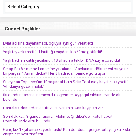
Categories
Güncel Başlıklar
Evlat acısına dayanamadı, oğluyla aynı gün vefat etti
Yaşlı teyze kahretti… Unuttuğu çaydanlık öl*üme götürdü!
Yaşlı kadının katili yakalandı! 18 yıl sonra tek bir DNA iziyle çözüldü!
Serap Paköz meme kanserine yakalandı: ‘Saçlarımın dökülmesi bu yolun
bir parçası!’ Aman dikkat! Her 8 kadından birinde görülüyor
Süleyman Toplusoy’un 10 yaşındaki kızı Selin Toplusoy hayatını kaybetti!
‘Ah dünya güzeli melek’
İki gündür haber alınamıyordu: Öğretmen Ayşegül Yıldırım evinde ölü
bulundu
Hastalara damardan antifrizli su verilmiş! Can kayıpları var
Son dakika… 3 gündür aranan Mehmet Çiftlikci’den kötü haber!
Otomobilinde öl*ü bulundu
Genç kız 17 yıl önce kaybolmuştu! Kan donduran gerçek ortaya çıktı: Eski
enişte her şeyi itiraf etti