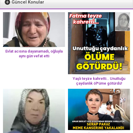
Güncel Konular
Evlat acısına dayanamadı, oğluyla
aynı gün vefat etti
Yaşlı teyze kahretti… Unuttuğu
çaydanlık öl*üme götürdü!