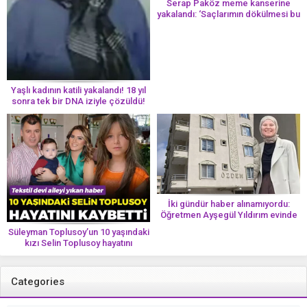
Serap Paköz meme kanserine
yakalandı: ‘Saçlarımın dökülmesi bu
yolun bir parçası!’ Aman dikkat!
Her 8 kadından birinde görülüyor
Yaşlı kadının katili yakalandı! 18 yıl
sonra tek bir DNA iziyle çözüldü!
İki gündür haber alınamıyordu:
Öğretmen Ayşegül Yıldırım evinde
ölü bulundu
Süleyman Toplusoy’un 10 yaşındaki
kızı Selin Toplusoy hayatını
kaybetti! ‘Ah dünya güzeli melek’
Categories