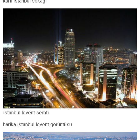
karlı istanbul sokağı
istanbul levent semti
harika istanbul levent görüntüsü