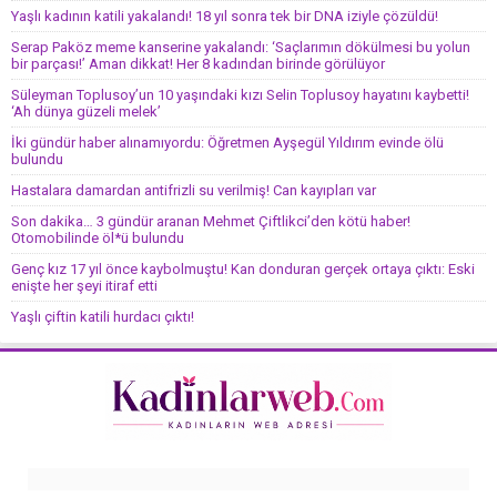
Yaşlı kadının katili yakalandı! 18 yıl sonra tek bir DNA iziyle çözüldü!
Serap Paköz meme kanserine yakalandı: ‘Saçlarımın dökülmesi bu yolun
bir parçası!’ Aman dikkat! Her 8 kadından birinde görülüyor
Süleyman Toplusoy’un 10 yaşındaki kızı Selin Toplusoy hayatını kaybetti!
‘Ah dünya güzeli melek’
İki gündür haber alınamıyordu: Öğretmen Ayşegül Yıldırım evinde ölü
bulundu
Hastalara damardan antifrizli su verilmiş! Can kayıpları var
Son dakika… 3 gündür aranan Mehmet Çiftlikci’den kötü haber!
Otomobilinde öl*ü bulundu
Genç kız 17 yıl önce kaybolmuştu! Kan donduran gerçek ortaya çıktı: Eski
enişte her şeyi itiraf etti
Yaşlı çiftin katili hurdacı çıktı!