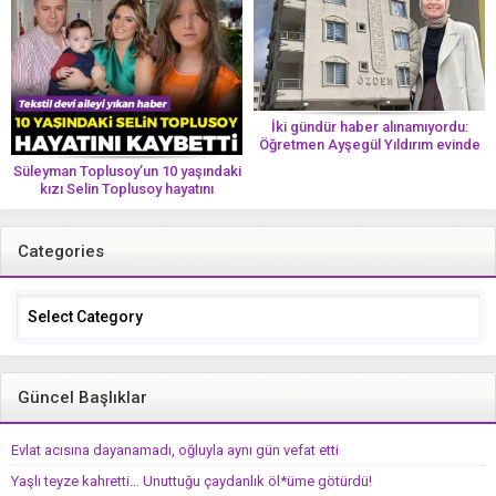
İki gündür haber alınamıyordu:
Öğretmen Ayşegül Yıldırım evinde
ölü bulundu
Süleyman Toplusoy’un 10 yaşındaki
kızı Selin Toplusoy hayatını
kaybetti! ‘Ah dünya güzeli melek’
Categories
Categories
Güncel Başlıklar
Evlat acısına dayanamadı, oğluyla aynı gün vefat etti
Yaşlı teyze kahretti… Unuttuğu çaydanlık öl*üme götürdü!