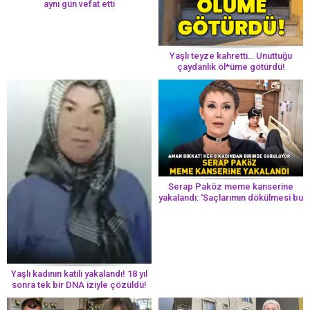
aynı gün vefat etti
Yaşlı teyze kahretti… Unuttuğu
çaydanlık öl*üme götürdü!
Serap Paköz meme kanserine
yakalandı: ‘Saçlarımın dökülmesi bu
yolun bir parçası!’ Aman dikkat!
Her 8 kadından birinde görülüyor
Yaşlı kadının katili yakalandı! 18 yıl
sonra tek bir DNA iziyle çözüldü!