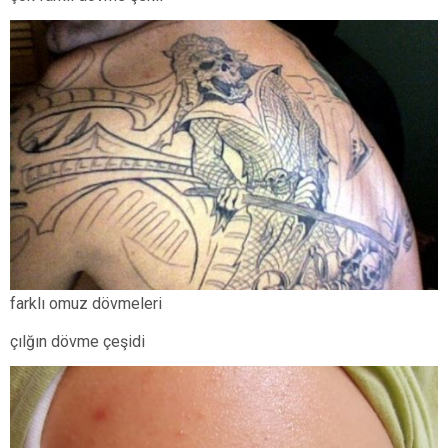
farklı omuz dövmeleri
çılğın dövme çeşidi