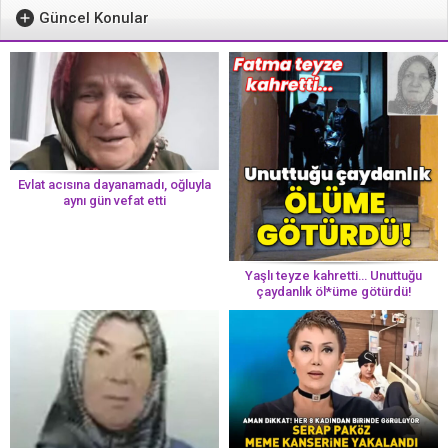
Güncel Konular
Evlat acısına dayanamadı, oğluyla
aynı gün vefat etti
Yaşlı teyze kahretti… Unuttuğu
çaydanlık öl*üme götürdü!