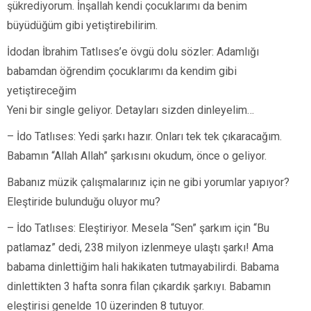
şükrediyorum. İnşallah kendi çocuklarımı da benim
büyüdüğüm gibi yetiştirebilirim.
İdodan İbrahim Tatlıses’e övgü dolu sözler: Adamlığı
babamdan öğrendim çocuklarımı da kendim gibi
yetiştireceğim
Yeni bir single geliyor. Detayları sizden dinleyelim…
– İdo Tatlıses: Yedi şarkı hazır. Onları tek tek çıkaracağım.
Babamın “Allah Allah” şarkısını okudum, önce o geliyor.
Babanız müzik çalışmalarınız için ne gibi yorumlar yapıyor?
Eleştiride bulunduğu oluyor mu?
– İdo Tatlıses: Eleştiriyor. Mesela “Sen” şarkım için “Bu
patlamaz” dedi, 238 milyon izlenmeye ulaştı şarkı! Ama
babama dinlettiğim hali hakikaten tutmayabilirdi. Babama
dinlettikten 3 hafta sonra filan çıkardık şarkıyı. Babamın
eleştirisi genelde 10 üzerinden 8 tutuyor.