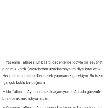
– Yasemin Tatlıses: En basiti, geçenlerde İdo’yla bir seyahat
planımız vardı. Çocuklardan uzaklaşmayalım diye iptal ettik.
Her planımızı onları düşünerek yapmamız gerekiyor. Bu bizim
için çok köklü bir değişim.
– İdo Tatlıses: Aynı anda uzaklaşamıyoruz. Arkada güvenilir
birini bırakmak istiyor insan.
– Yasemin Tatlıses: Annelerimiz başlarından bir dakika olsun