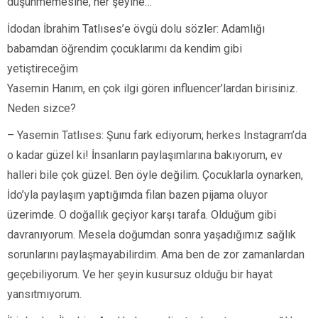
düşünmemesine, her şeyine…
İdodan İbrahim Tatlıses’e övgü dolu sözler: Adamlığı
babamdan öğrendim çocuklarımı da kendim gibi
yetiştireceğim
Yasemin Hanım, en çok ilgi gören influencer’lardan birisiniz.
Neden sizce?
– Yasemin Tatlıses: Şunu fark ediyorum; herkes Instagram’da
o kadar güzel ki! İnsanların paylaşımlarına bakıyorum, ev
halleri bile çok güzel. Ben öyle değilim. Çocuklarla oynarken,
İdo’yla paylaşım yaptığımda filan bazen pijama oluyor
üzerimde. O doğallık geçiyor karşı tarafa. Olduğum gibi
davranıyorum. Mesela doğumdan sonra yaşadığımız sağlık
sorunlarını paylaşmayabilirdim. Ama ben de zor zamanlardan
geçebiliyorum. Ve her şeyin kusursuz olduğu bir hayat
yansıtmıyorum.