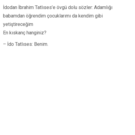
İdodan İbrahim Tatlıses’e övgü dolu sözler: Adamlığı
babamdan öğrendim çocuklarımı da kendim gibi
yetiştireceğim
En kıskanç hanginiz?
– İdo Tatlıses: Benim.