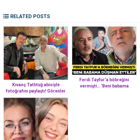
RELATED POSTS
Ferdi Tayfur’a böbreğini
Kıvanç Tatlıtuğ abisiyle
vermişti… ‘Beni babama
fotoğrafını paylaştı! Görenler
düşman ettiler!’
hiç benzememelerine şaşırdı