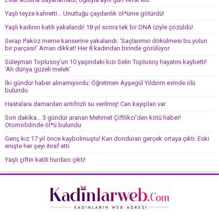
Yaşlı teyze kahretti… Unuttuğu çaydanlık öl*üme götürdü!
Yaşlı kadının katili yakalandı! 18 yıl sonra tek bir DNA iziyle çözüldü!
Serap Paköz meme kanserine yakalandı: ‘Saçlarımın dökülmesi bu yolun
bir parçası!’ Aman dikkat! Her 8 kadından birinde görülüyor
Süleyman Toplusoy’un 10 yaşındaki kızı Selin Toplusoy hayatını kaybetti!
‘Ah dünya güzeli melek’
İki gündür haber alınamıyordu: Öğretmen Ayşegül Yıldırım evinde ölü
bulundu
Hastalara damardan antifrizli su verilmiş! Can kayıpları var
Son dakika… 3 gündür aranan Mehmet Çiftlikci’den kötü haber!
Otomobilinde öl*ü bulundu
Genç kız 17 yıl önce kaybolmuştu! Kan donduran gerçek ortaya çıktı: Eski
enişte her şeyi itiraf etti
Yaşlı çiftin katili hurdacı çıktı!