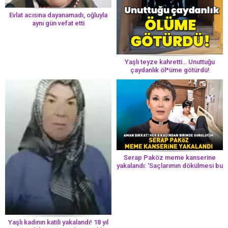
Evlat acısına dayanamadı, oğluyla
aynı gün vefat etti
Yaşlı teyze kahretti… Unuttuğu
çaydanlık öl*üme götürdü!
Serap Paköz meme kanserine
yakalandı: ‘Saçlarımın dökülmesi bu
yolun bir parçası!’ Aman dikkat!
Her 8 kadından birinde görülüyor
Yaşlı kadının katili yakalandı! 18 yıl