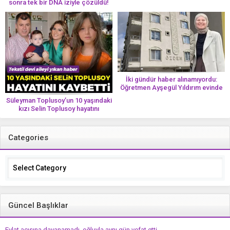
sonra tek bir DNA iziyle çözüldü!
İki gündür haber alınamıyordu:
Öğretmen Ayşegül Yıldırım evinde
ölü bulundu
Süleyman Toplusoy’un 10 yaşındaki
kızı Selin Toplusoy hayatını
kaybetti! ‘Ah dünya güzeli melek’
Categories
Categories
Güncel Başlıklar
Evlat acısına dayanamadı, oğluyla aynı gün vefat etti