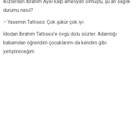
İkizlerden İbrahim Ayel kalp ameliyatı olmuştu, şu an sağlık
durumu nasıl?
– Yasemin Tatlıses: Çok şükür çok iyi.
İdodan İbrahim Tatlıses’e övgü dolu sözler: Adamlığı
babamdan öğrendim çocuklarımı da kendim gibi
yetiştireceğim