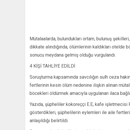
Mütalaalarda, bulundukları ortam, bulunuş şekiller
dikkate alındığında, ölümlerinin kaldıkları otelde
sonucu meydana gelmiş olduğu vurgulandı.
4 KİŞİ TAHLİYE EDİLDİ
Soruşturma kapsamında savcılığın sulh ceza hakim
fertlerinin kesin ölüm nedenine ilişkin alınan müt
böcekleri öldürmek amacıyla uygulanan ilaca bağlı
Yazıda, şüpheliler kokoreççi E.E, kafe işletmecisi 
gösterdikleri, şüphelilerin eylemleri ile aile fertl
anlaşıldığı belirtildi.