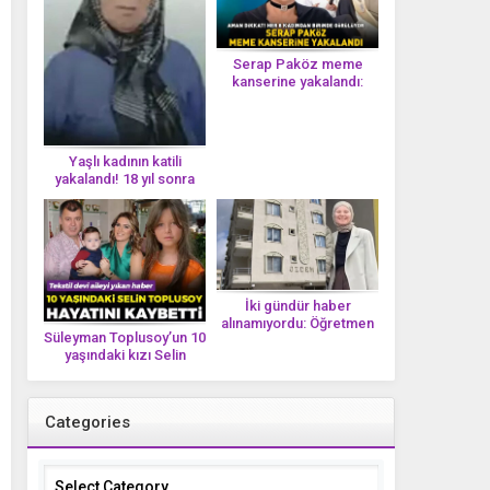
Serap Paköz meme
kanserine yakalandı:
‘Saçlarımın dökülmesi bu
yolun bir parçası!’ Aman
dikkat! Her 8 kadından
birinde görülüyor
Yaşlı kadının katili
yakalandı! 18 yıl sonra
tek bir DNA iziyle
çözüldü!
İki gündür haber
alınamıyordu: Öğretmen
Süleyman Toplusoy’un 10
Ayşegül Yıldırım evinde
yaşındaki kızı Selin
ölü bulundu
Toplusoy hayatını
kaybetti! ‘Ah dünya
güzeli melek’
Categories
Categories