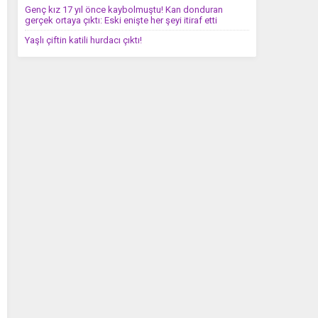
Genç kız 17 yıl önce kaybolmuştu! Kan donduran
gerçek ortaya çıktı: Eski enişte her şeyi itiraf etti
Yaşlı çiftin katili hurdacı çıktı!