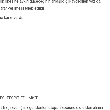
lık ilkesine aykırı düşeceğinin anlaşıldığı kaydedilen yazıda,
karar verilmesi talep edildi.
e karar verdi.
Sİ TESPİT EDİLMİŞTİ
t Başsavcılığı’na gönderilen otopsi raporunda, otelden alınan