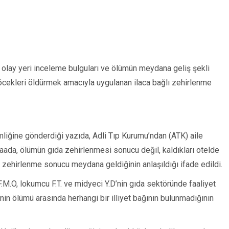
i, olay yeri inceleme bulguları ve ölümün meydana geliş şekli
 böcekleri öldürmek amacıyla uygulanan ilaca bağlı zehirlenme
liğine gönderdiği yazıda, Adli Tıp Kurumu’ndan (ATK) aile
alaada, ölümün gıda zehirlenmesi sonucu değil, kaldıkları otelde
 zehirlenme sonucu meydana geldiğinin anlaşıldığı ifade edildi.
F.M.O, lokumcu F.T. ve midyeci Y.D’nin gıda sektöründe faaliyet
erinin ölümü arasında herhangi bir illiyet bağının bulunmadığının