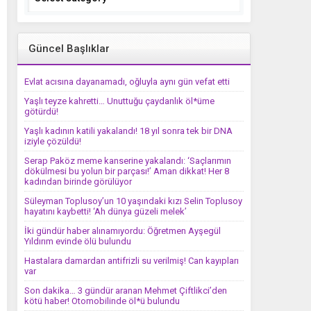
Güncel Başlıklar
Evlat acısına dayanamadı, oğluyla aynı gün vefat etti
Yaşlı teyze kahretti… Unuttuğu çaydanlık öl*üme
götürdü!
Yaşlı kadının katili yakalandı! 18 yıl sonra tek bir DNA
iziyle çözüldü!
Serap Paköz meme kanserine yakalandı: ‘Saçlarımın
dökülmesi bu yolun bir parçası!’ Aman dikkat! Her 8
kadından birinde görülüyor
Süleyman Toplusoy’un 10 yaşındaki kızı Selin Toplusoy
hayatını kaybetti! ‘Ah dünya güzeli melek’
İki gündür haber alınamıyordu: Öğretmen Ayşegül
Yıldırım evinde ölü bulundu
Hastalara damardan antifrizli su verilmiş! Can kayıpları
var
Son dakika… 3 gündür aranan Mehmet Çiftlikci’den
kötü haber! Otomobilinde öl*ü bulundu