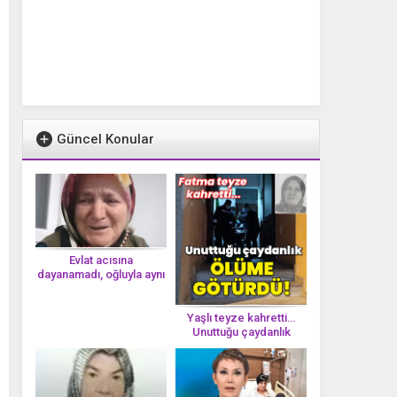
Güncel Konular
Evlat acısına
dayanamadı, oğluyla aynı
gün vefat etti
Yaşlı teyze kahretti…
Unuttuğu çaydanlık
öl*üme götürdü!