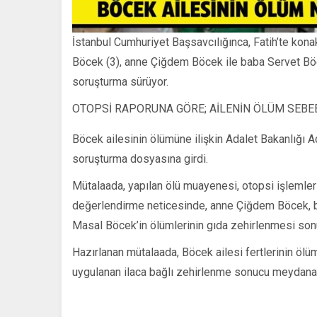
İstanbul Cumhuriyet Başsavcılığınca, Fatih’te ko
Böcek (3), anne Çiğdem Böcek ile baba Servet Böce
soruşturma sürüyor.
OTOPSİ RAPORUNA GÖRE; AİLENİN ÖLÜM SEBE
Böcek ailesinin ölümüne ilişkin Adalet Bakanlığı A
soruşturma dosyasına girdi.
Mütalaada, yapılan ölü muayenesi, otopsi işlemleri
değerlendirme neticesinde, anne Çiğdem Böcek, 
Masal Böcek’in ölümlerinin gıda zehirlenmesi so
Hazırlanan mütalaada, Böcek ailesi fertlerinin ölü
uygulanan ilaca bağlı zehirlenme sonucu meydana g