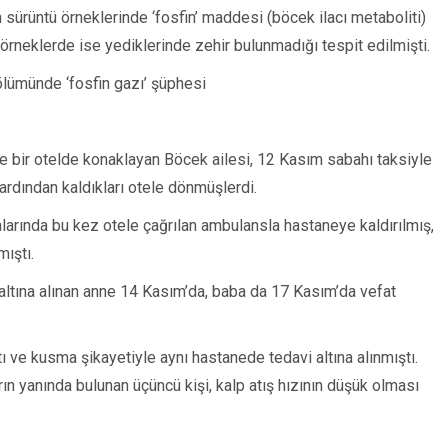
 sürüntü örneklerinde ‘fosfin’ maddesi (böcek ilacı metaboliti)
n örneklerde ise yediklerinde zehir bulunmadığı tespit edilmişti.
 ölümünde ‘fosfin gazı’ şüphesi
te bir otelde konaklayan Böcek ailesi, 12 Kasım sabahı taksiyle
ardından kaldıkları otele dönmüşlerdi.
alarında bu kez otele çağrılan ambulansla hastaneye kaldırılmış,
ıştı.
altına alınan anne 14 Kasım’da, baba da 17 Kasım’da vefat
tı ve kusma şikayetiyle aynı hastanede tedavi altına alınmıştı.
ın yanında bulunan üçüncü kişi, kalp atış hızının düşük olması