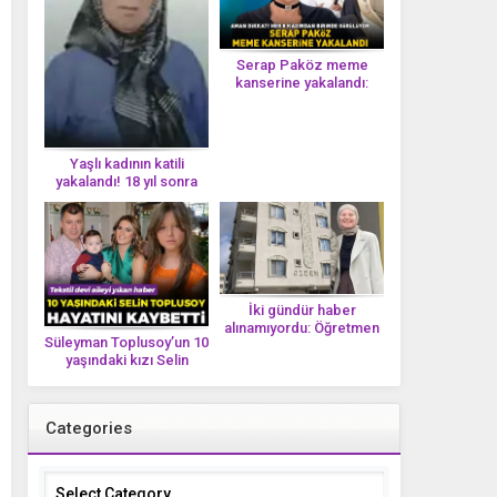
Serap Paköz meme
kanserine yakalandı:
‘Saçlarımın dökülmesi bu
yolun bir parçası!’ Aman
dikkat! Her 8 kadından
birinde görülüyor
Yaşlı kadının katili
yakalandı! 18 yıl sonra
tek bir DNA iziyle
çözüldü!
İki gündür haber
alınamıyordu: Öğretmen
Süleyman Toplusoy’un 10
Ayşegül Yıldırım evinde
yaşındaki kızı Selin
ölü bulundu
Toplusoy hayatını
kaybetti! ‘Ah dünya
güzeli melek’
Categories
Categories