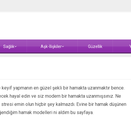
Sağlık
Aşk-İlişkiler
Güzellik
Y
le keyif yapmanın en güzel şekli bir hamakta uzanmaktır bence.
çecek hayal edin ve siz modern bir hamakta uzanmışsınız. Ne
 stresi emin olun hiçbir şey kalmazdı. Evine bir hamak düşünen
beğendiğim hamak modelleri ni aldım bu sayfaya.