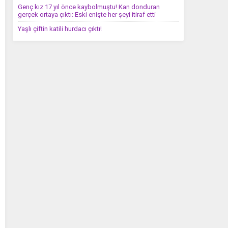
Genç kız 17 yıl önce kaybolmuştu! Kan donduran
gerçek ortaya çıktı: Eski enişte her şeyi itiraf etti
Yaşlı çiftin katili hurdacı çıktı!