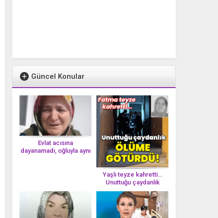
Güncel Konular
Evlat acısına
dayanamadı, oğluyla aynı
gün vefat etti
Yaşlı teyze kahretti…
Unuttuğu çaydanlık
öl*üme götürdü!