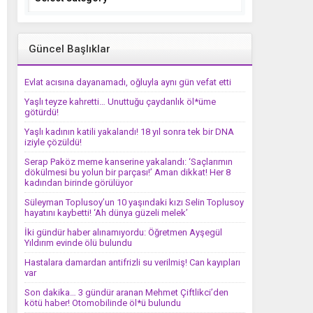
Güncel Başlıklar
Evlat acısına dayanamadı, oğluyla aynı gün vefat etti
Yaşlı teyze kahretti… Unuttuğu çaydanlık öl*üme
götürdü!
Yaşlı kadının katili yakalandı! 18 yıl sonra tek bir DNA
iziyle çözüldü!
Serap Paköz meme kanserine yakalandı: ‘Saçlarımın
dökülmesi bu yolun bir parçası!’ Aman dikkat! Her 8
kadından birinde görülüyor
Süleyman Toplusoy’un 10 yaşındaki kızı Selin Toplusoy
hayatını kaybetti! ‘Ah dünya güzeli melek’
İki gündür haber alınamıyordu: Öğretmen Ayşegül
Yıldırım evinde ölü bulundu
Hastalara damardan antifrizli su verilmiş! Can kayıpları
var
Son dakika… 3 gündür aranan Mehmet Çiftlikci’den
kötü haber! Otomobilinde öl*ü bulundu