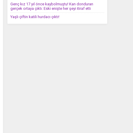
Genç kız 17 yıl önce kaybolmuştu! Kan donduran
gerçek ortaya çıktı: Eski enişte her şeyi itiraf etti
Yaşlı çiftin katili hurdacı çıktı!