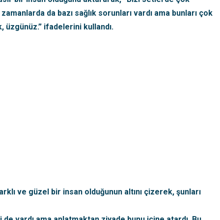
ız zamanlarda da bazı sağlık sorunları vardı ama bunları çok
üzgünüz.” ifadelerini kullandı.
klı ve güzel bir insan olduğunun altını çizerek, şunları
ri de vardı ama anlatmaktan ziyade bunu içine atardı. Bu