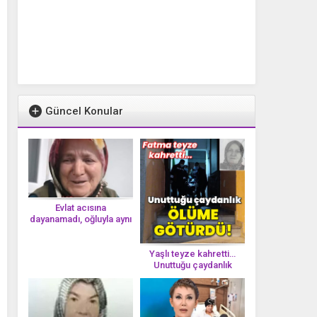
Güncel Konular
Evlat acısına
dayanamadı, oğluyla aynı
gün vefat etti
Yaşlı teyze kahretti…
Unuttuğu çaydanlık
öl*üme götürdü!