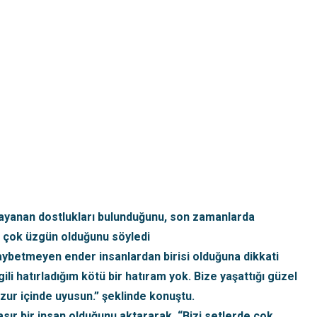
ayanan dostlukları bulunduğunu, son zamanlarda
e çok üzgün olduğunu söyledi
aybetmeyen ender insanlardan birisi olduğuna dikkati
lgili hatırladığım kötü bir hatıram yok. Bize yaşattığı güzel
zur içinde uyusun.” şeklinde konuştu.
sır bir insan olduğunu aktararak, “Bizi setlerde çok