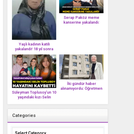
Serap Paköz meme
kanserine yakalandı:
‘Saçlarımın dökülmesi bu
yolun bir parçası!’ Aman
dikkat! Her 8 kadından
birinde görülüyor
Yaşlı kadının katili
yakalandı! 18 yıl sonra
tek bir DNA iziyle
çözüldü!
İki gündür haber
alınamıyordu: Öğretmen
Süleyman Toplusoy’un 10
Ayşegül Yıldırım evinde
yaşındaki kızı Selin
ölü bulundu
Toplusoy hayatını
kaybetti! ‘Ah dünya
güzeli melek’
Categories
Categories