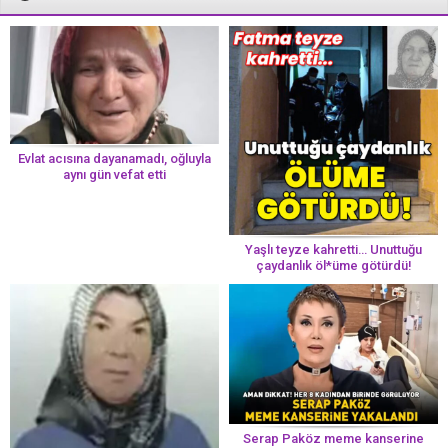
Evlat acısına dayanamadı, oğluyla
aynı gün vefat etti
Yaşlı teyze kahretti… Unuttuğu
çaydanlık öl*üme götürdü!
Serap Paköz meme kanserine