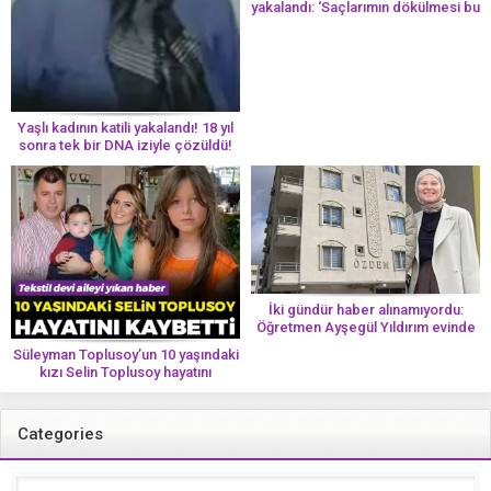
yakalandı: ‘Saçlarımın dökülmesi bu
yolun bir parçası!’ Aman dikkat!
Her 8 kadından birinde görülüyor
Yaşlı kadının katili yakalandı! 18 yıl
sonra tek bir DNA iziyle çözüldü!
İki gündür haber alınamıyordu:
Öğretmen Ayşegül Yıldırım evinde
ölü bulundu
Süleyman Toplusoy’un 10 yaşındaki
kızı Selin Toplusoy hayatını
kaybetti! ‘Ah dünya güzeli melek’
Categories
Categories