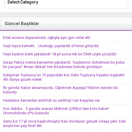
Güncel Başlıklar
Evlat acısına dayanamadı, oğluyla aynı gün vefat etti
Yaşlı teyze kahretti… Unuttuğu çaydanlık öl*üme götürdü!
Yaşlı kadının katili yakalandı! 18 yıl sonra tek bir DNA iziyle çözüldü!
Serap Paköz meme kanserine yakalandı: ‘Saçlarımın dökülmesi bu yolun
bir parçası!’ Aman dikkat! Her 8 kadından birinde görülüyor
Süleyman Toplusoy’un 10 yaşındaki kızı Selin Toplusoy hayatını kaybetti!
‘Ah dünya güzeli melek’
İki gündür haber alınamıyordu: Öğretmen Ayşegül Yıldırım evinde ölü
bulundu
Hastalara damardan antifrizli su verilmiş! Can kayıpları var
Son dakika… 3 gündür aranan Mehmet Çiftlikci’den kötü haber!
Otomobilinde öl*ü bulundu
Genç kız 17 yıl önce kaybolmuştu! Kan donduran gerçek ortaya çıktı: Eski
enişte her şeyi itiraf etti